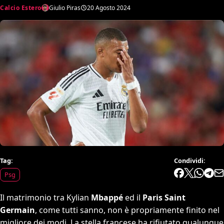
Calcio Estero
Giulio Piras
20 Agosto 2024
Tag:
Condividi:
Psg
Il matrimonio tra Kylian
Mbappé
ed il
Paris Saint
Germain
, come tutti sanno, non è propriamente finito nel
migliore dei modi. La stella francese ha rifiutato qualunque