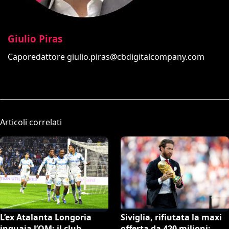
Giulio Piras
Caporedattore
giulio.piras@cbdigitalcompany.com
Articoli correlati
L’ex Atalanta Longoria
Siviglia, rifiutata la maxi
inguaia l’OM: il club
offerta da 420 milioni: