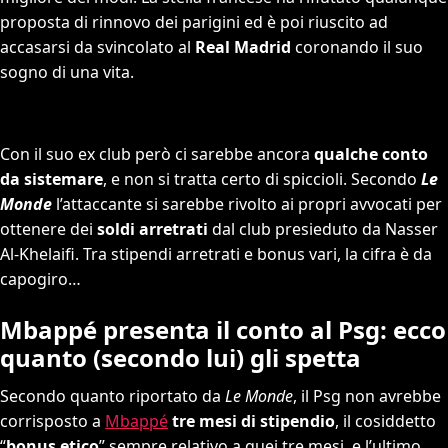
proposta di rinnovo dei parigini ed è poi riuscito ad
accasarsi da svincolato al
Real Madrid
coronando il suo
sogno di una vita.
Con il suo ex club però ci sarebbe ancora
qualche conto
da sistemare
, e non si tratta certo di spiccioli. Secondo
Le
Monde
l’attaccante si sarebbe rivolto ai propri avvocati per
ottenere dei
soldi arretrati
dal club presieduto da Nasser
Al-Khelaifi. Tra stipendi arretrati e bonus vari, la cifra è da
capogiro…
Mbappé presenta il conto al Psg: ecco
quanto (secondo lui) gli
spetta
Secondo quanto riportato da
Le Monde
, il Psg non avrebbe
corrisposto a
Mbappé
tre mesi di stipendio
, il cosiddetto
“
bonus etico
” sempre relativo a quei tre mesi, e l’ultimo