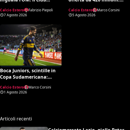
rischia la retrocessione in
spunta la spiazzante
Calcio Estero
Fabrizio Piepoli
Calcio Estero
Marco Corsini
Ligue 2 e svende tutti i
clausola “anti-Ramos”
7 Agosto 2026
5 Agosto 2026
suoi pezzi pregiati
Boca Juniors, scintille in
Copa Sudamericana:
spintone tra l’arbitro
Calcio Estero
Marco Corsini
Roldán e Paredes
1 Agosto 2026
Articoli recenti
Calciomercato Lazio, giallo Petar