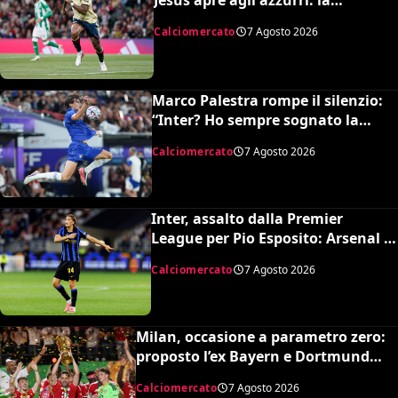
Jesus apre agli azzurri: la
situazione e il prezzo dell’Arsenal
Calciomercato
7 Agosto 2026
Marco Palestra rompe il silenzio:
“Inter? Ho sempre sognato la
Premier League e il Chelsea”
Calciomercato
7 Agosto 2026
Inter, assalto dalla Premier
League per Pio Esposito: Arsenal e
United pronti al maxi rilancio
Calciomercato
7 Agosto 2026
Milan, occasione a parametro zero:
proposto l’ex Bayern e Dortmund
Raphaël Guerreiro per il nuovo
Calciomercato
7 Agosto 2026
modulo