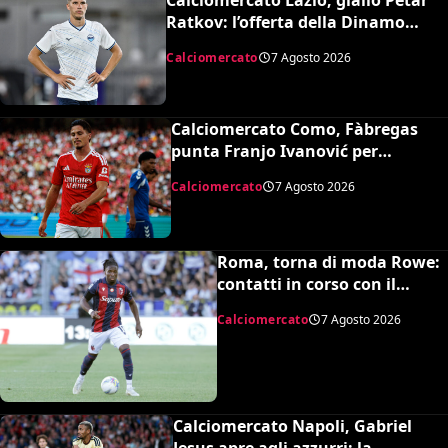
Ratkov: l’offerta della Dinamo
Mosca e la smentita dell’agente
Calciomercato
7 Agosto 2026
Calciomercato Como, Fàbregas
punta Franjo Ivanović per
l’attacco: il punto sulla trattativa
Calciomercato
7 Agosto 2026
Roma, torna di moda Rowe:
contatti in corso con il
Bologna
Calciomercato
7 Agosto 2026
Calciomercato Napoli, Gabriel