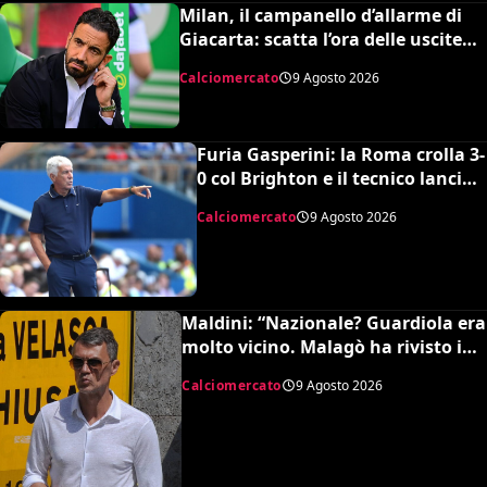
Milan, il campanello d’allarme di
Giacarta: scatta l’ora delle uscite
per sbloccare Inacio e Hojbjerg
Calciomercato
9 Agosto 2026
Furia Gasperini: la Roma crolla 3-
0 col Brighton e il tecnico lancia
l’allarme mercato
Calciomercato
9 Agosto 2026
Maldini: “Nazionale? Guardiola era
molto vicino. Malagò ha rivisto i
patti, dovevo dimettermi”
Calciomercato
9 Agosto 2026