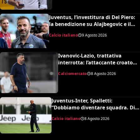
Juventus, l’investitura di Del Piero:
la benedizione su Alajbegovic e il
fattore Spalletti per il ritorno in alto
Calcio italiano
9 Agosto 2026
Ivanovic-Lazio, trattativa
interrotta: l’attaccante croato
rifiuta il trasferimento
Calciomercato
8 Agosto 2026
Juventus-Inter, Spalletti:
“Dobbiamo diventare squadra. Di
Gregorio? Cose che possono
Calcio italiano
8 Agosto 2026
capitare”