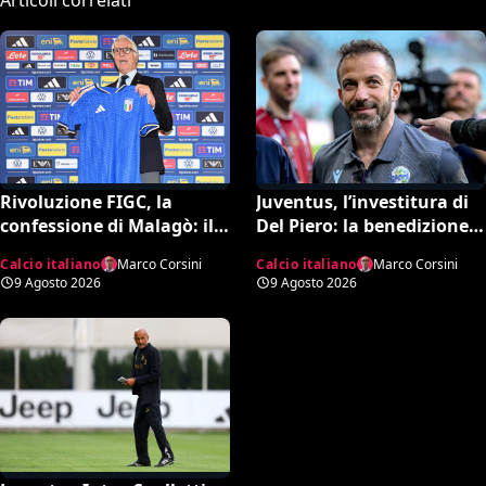
Rivoluzione FIGC, la
Juventus, l’investitura di
confessione di Malagò: il
Del Piero: la benedizione
dietrofront su Pirlo, la
su Alajbegovic e il fattore
Calcio italiano
Marco Corsini
Calcio italiano
Marco Corsini
scelta Mancini e il nuovo
Spalletti per il ritorno in
9 Agosto 2026
9 Agosto 2026
volto dell’Italia
alto