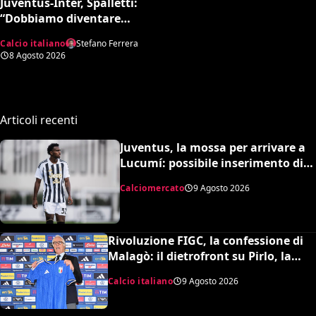
Juventus-Inter, Spalletti:
“Dobbiamo diventare
squadra. Di Gregorio?
Calcio italiano
Stefano Ferrera
Cose che possono
8 Agosto 2026
capitare”
Articoli recenti
Juventus, la mossa per arrivare a
Lucumí: possibile inserimento di
Cabal come contropartita
Calciomercato
9 Agosto 2026
Rivoluzione FIGC, la confessione di
Malagò: il dietrofront su Pirlo, la
scelta Mancini e il nuovo volto
Calcio italiano
9 Agosto 2026
dell’Italia