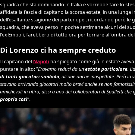
squadra che sta dominando in Italia e vorrebbe fare lo stess
affidata la fascia di capitano la scorsa estate, in una lunga in
dell’esaltante stagione dei partenopei, ricordando però le g
squadra, che aveva perso in poche settimane alcuni dei suoi
l’ex Empoli, farebbero di tutto ora per tornare all’ombra d
Di Lorenzo ci ha sempre creduto
Il capitano del
Napoli
ha spiegato come già in estate aveva 
puntare in alto: “
Eravamo reduci da un’
estate particolare
. L
di tanti giocatori simbolo
, alcune anche inaspettate. Però io
stavano arrivando giocatori molto bravi anche se non famosissim
amichevoli in ritiro, dissi a uno dei collaboratori di Spalletti ch
proprio così
“.