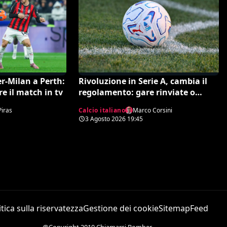
r-Milan a Perth:
Rivoluzione in Serie A, cambia il
re il match in tv
regolamento: gare rinviate o
interrotte in campo già il giorno
Piras
Calcio italiano
Marco Corsini
dopo
3 Agosto 2026
19:45
itica sulla riservatezza
Gestione dei cookie
Sitemap
Feed
@Copyright 2010 Chiamarsi Bomber