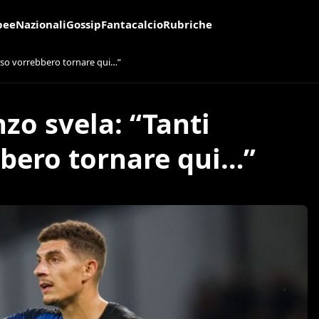
pee
Nazionali
Gossip
Fantacalcio
Rubriche
esso vorrebbero tornare qui…”
zo svela: “Tanti
bbero tornare qui…”