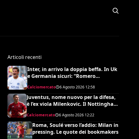
Articoli recenti
Inter, in arrivo la doppia beffa. In Uk
e Germania sicuri: “Romero
all’Atletico e Diaby al Bayer”
Calciomercato
6 Agosto 2026
12:58
Juventus, nome nuovo per la difesa,
è l’ex viola Milenkovic. Il Nottingham
chiede quasi 30 milioni
Calciomercato
6 Agosto 2026
12:22
Roma, Soulé verso l’addio: Milan in
pressing. Le quote dei bookmakers