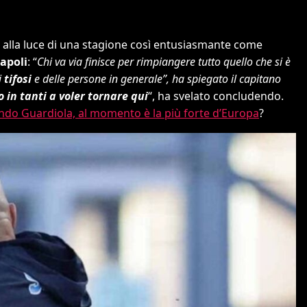
e, alla luce di una stagione così entusiasmante come
Napoli
: “
Chi va via finisce per rimpiangere tutto quello che si è
i
tifosi
e delle persone in generale”, ha spiegato il capitano
 in tanti a voler tornare qui
“, ha svelato concludendo.
do Guardiola, al momento è la più forte d’Europa
?