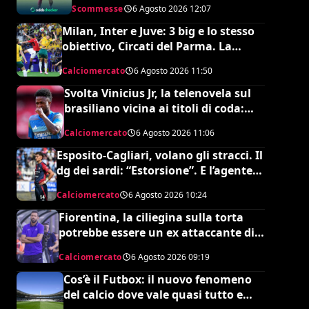
Scommesse
6 Agosto 2026
12:07
Milan, Inter e Juve: 3 big e lo stesso
obiettivo, Circati del Parma. La
richiesta è di 35 milioni
Calciomercato
6 Agosto 2026
11:50
Svolta Vinicius Jr, la telenovela sul
brasiliano vicina ai titoli di coda:
accordo monstre
Calciomercato
6 Agosto 2026
11:06
Esposito-Cagliari, volano gli stracci. Il
dg dei sardi: “Estorsione”. E l’agente
risponde in maniera durissima
Calciomercato
6 Agosto 2026
10:24
Fiorentina, la ciliegina sulla torta
potrebbe essere un ex attaccante di
Grosso: occhi su Pinamonti
Calciomercato
6 Agosto 2026
09:19
Cos’è il Futbox: il nuovo fenomeno
del calcio dove vale quasi tutto e