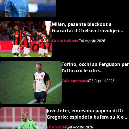
Milan, pesante blackout a
Giacarta: il Chelsea travolge i
rossoneri 3-0 in amichevole
Calcio italiano
8 Agosto 2026
Torino, occhi su Ferguson per
l’attacco: le cifre
dell’operazione
Calciomercato
8 Agosto 2026
Juve-Inter, ennesima papera di Di
Gregorio: esplode la bufera su X e il
web chiede un nuovo portiere
TV e Social
8 Agosto 2026