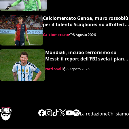
Calciomercato Genoa, muro rossoblù
per il talento Scaglione: no all’offerta
da un milione del Borussia
Calciomercato
8 Agosto 2026
Dortmund
Mondiali, incubo terrorismo su
Messi: il report dell’FBI svela i piani
sventati durante la Coppa del
Nazionali
8 Agosto 2026
Mondo
La redazione
Chi siamo