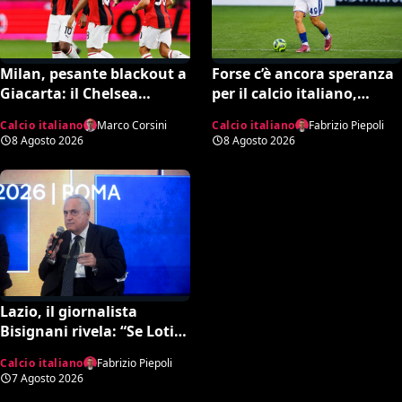
Milan, pesante blackout a
Forse c’è ancora speranza
Giacarta: il Chelsea
per il calcio italiano,
travolge i rossoneri 3-0 in
Fabregas incorona il
Calcio italiano
Marco Corsini
Calcio italiano
Fabrizio Piepoli
amichevole
17enne Riccardo Cassano:
8 Agosto 2026
8 Agosto 2026
“È come Pirlo e Busquets”
Lazio, il giornalista
Bisignani rivela: “Se Lotito
non trova quella cifra
Calcio italiano
Fabrizio Piepoli
entro tale data il destino è
7 Agosto 2026
segnato”