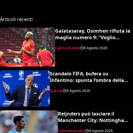
Articoli recenti
Galatasaray, Osimhen rifiuta la
maglia numero 9: “Voglio
continuare con il 45”
Calcio Estero
8 Agosto 2026
Scandalo FIFA, bufera su
Infantino: spunta l’ombra della
presunta amante pagata dalla
Gossip
8 Agosto 2026
UEFA
Reijnders può lasciare il
Manchester City: Nottingham
Forest in pressing
Calciomercato
8 Agosto 2026