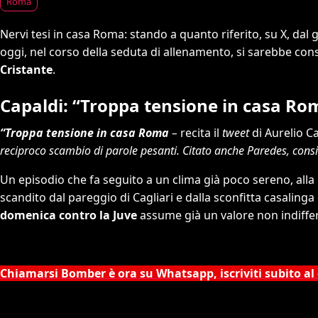
Roma
Nervi tesi in casa Roma: stando a quanto riferito, su X, dal g
oggi, nel corso della seduta di allenamento, si sarebbe co
Cristante
.
Capaldi: “Troppa tensione in casa Ro
“Troppa tensione in casa Roma
–
recita il
tweet
di Aurelio C
reciproco scambio di parole pesanti. Citato anche Paredes, consid
Un episodio che fa seguito a un clima già poco sereno, alla
scandito dal pareggio di Cagliari e dalla sconfitta casaling
domenica contro la Juve
assume già un valore non indiffe
Chiamarsi Bomber è ora su Whatsapp, iscriviti subito al