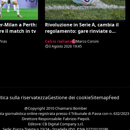
r-Milan a Perth:
Rivoluzione in Serie A, cambia il
re il match in tv
regolamento: gare rinviate o
interrotte in campo già il giorno
Piras
Calcio italiano
Marco Corsini
dopo
3 Agosto 2026
19:45
itica sulla riservatezza
Gestione dei cookie
Sitemap
Feed
@Copyright 2010 Chiamarsi Bomber
 giornalistica online registrata presso il Tribunale di Pavia con n. 632/2023
Direttore Responsabile: Fabrizio Piepoli.
Editore: CB Digital Company s.r.l.
Sede: Piazza Trieste n.23/24 - Stradella (PV). P.IVA 02710110186.