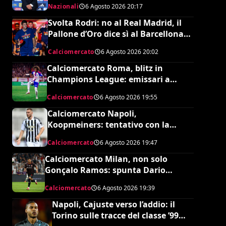
Nazionali
6 Agosto 2026
20:17
Svolta Rodri: no al Real Madrid, il
Pallone d’Oro dice sì al Barcellona
per 50 milioni
Calciomercato
6 Agosto 2026
20:02
Calciomercato Roma, blitz in
Champions League: emissari a
Lione per Malick Fofana
Calciomercato
6 Agosto 2026
19:55
Calciomercato Napoli,
Koopmeiners: tentativo con la
Juventus, la cifra per chiudere
Calciomercato
6 Agosto 2026
19:47
Calciomercato Milan, non solo
Gonçalo Ramos: spunta Dario
Osorio per l’attacco di Amorim
Calciomercato
6 Agosto 2026
19:39
Napoli, Cajuste verso l’addio: il
Torino sulle tracce del classe ’99