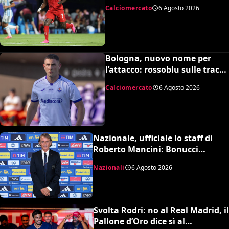
MLS, il prezzo
Calciomercato
6 Agosto 2026
Bologna, nuovo nome per
l’attacco: rossoblu sulle tracce
di Piccoli
Calciomercato
6 Agosto 2026
Nazionale, ufficiale lo staff di
Roberto Mancini: Bonucci
collaboratore, Bollini vice
Nazionali
6 Agosto 2026
Svolta Rodri: no al Real Madrid, il
Pallone d’Oro dice sì al