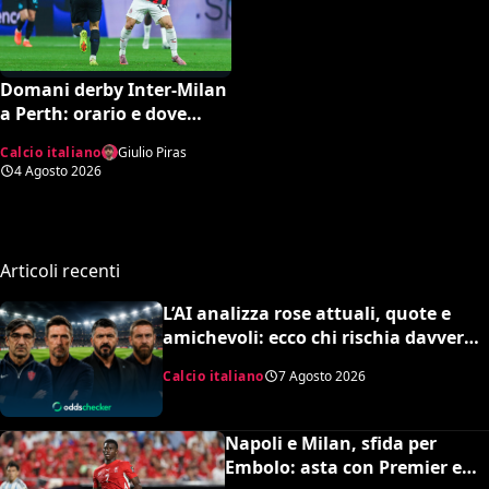
Domani derby Inter-Milan
a Perth: orario e dove
vedere il match in tv
Calcio italiano
Giulio Piras
4 Agosto 2026
Articoli recenti
L’AI analizza rose attuali, quote e
amichevoli: ecco chi rischia davvero
di retrocedere. C’è anche
Calcio italiano
7 Agosto 2026
un’insospettabile
Napoli e Milan, sfida per
Embolo: asta con Premier e