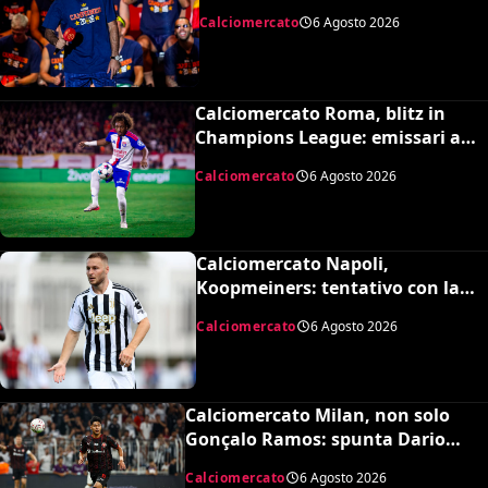
Barcellona per 50 milioni
Calciomercato
6 Agosto 2026
Calciomercato Roma, blitz in
Champions League: emissari a
Lione per Malick Fofana
Calciomercato
6 Agosto 2026
Calciomercato Napoli,
Koopmeiners: tentativo con la
Juventus, la cifra per chiudere
Calciomercato
6 Agosto 2026
Calciomercato Milan, non solo
Gonçalo Ramos: spunta Dario
Osorio per l’attacco di Amorim
Calciomercato
6 Agosto 2026