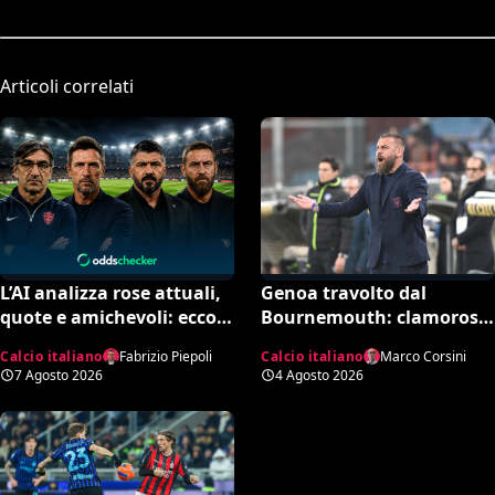
Articoli correlati
L’AI analizza rose attuali,
Genoa travolto dal
quote e amichevoli: ecco
Bournemouth: clamoroso
chi rischia davvero di
10-1 in amichevole e
Calcio italiano
Fabrizio Piepoli
Calcio italiano
Marco Corsini
retrocedere. C’è anche
record negativo storico
7 Agosto 2026
4 Agosto 2026
un’insospettabile