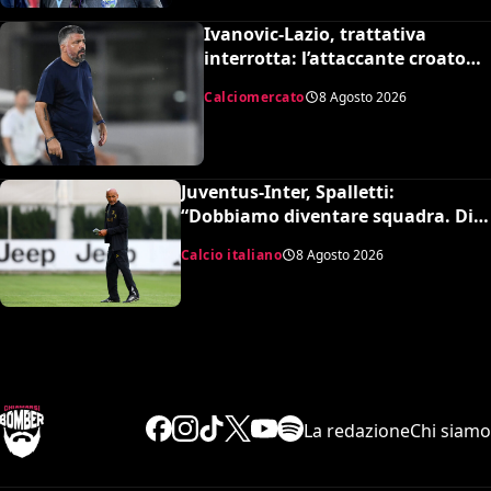
Ivanovic-Lazio, trattativa
interrotta: l’attaccante croato
rifiuta il trasferimento
Calciomercato
8 Agosto 2026
Juventus-Inter, Spalletti:
“Dobbiamo diventare squadra. Di
Gregorio? Cose che possono
Calcio italiano
8 Agosto 2026
capitare”
La redazione
Chi siamo