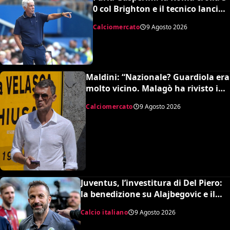
0 col Brighton e il tecnico lancia
l’allarme mercato
Calciomercato
9 Agosto 2026
Maldini: “Nazionale? Guardiola era
molto vicino. Malagò ha rivisto i
patti, dovevo dimettermi”
Calciomercato
9 Agosto 2026
Juventus, l’investitura di Del Piero:
la benedizione su Alajbegovic e il
fattore Spalletti per il ritorno in alto
Calcio italiano
9 Agosto 2026