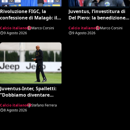
Rivoluzione FIGC, la
Juventus, l’investitura di
confessione di Malagò: il
Del Piero: la benedizione
dietrofront su Pirlo, la
su Alajbegovic e il fattore
Calcio italiano
Marco Corsini
Calcio italiano
Marco Corsini
scelta Mancini e il nuovo
Spalletti per il ritorno in
9 Agosto 2026
9 Agosto 2026
volto dell’Italia
alto
Juventus-Inter, Spalletti:
“Dobbiamo diventare
squadra. Di Gregorio?
Calcio italiano
Stefano Ferrera
Cose che possono
8 Agosto 2026
capitare”