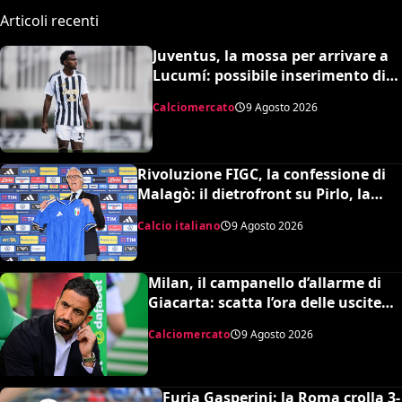
Articoli recenti
Juventus, la mossa per arrivare a
Lucumí: possibile inserimento di
Cabal come contropartita
Calciomercato
9 Agosto 2026
Rivoluzione FIGC, la confessione di
Malagò: il dietrofront su Pirlo, la
scelta Mancini e il nuovo volto
Calcio italiano
9 Agosto 2026
dell’Italia
Milan, il campanello d’allarme di
Giacarta: scatta l’ora delle uscite
per sbloccare Inacio e Hojbjerg
Calciomercato
9 Agosto 2026
Furia Gasperini: la Roma crolla 3-