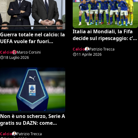
Italia ai Mondiali, la Fifa
Guerra totale nel calcio: la
decide sul ripescaggio: c’è
UEFA vuole far fuori
la data ufficiale
Infantino, spunta una
Calcio
Patrizio Trecca
Calcio
Marco Corsini
potente candidatura per
11 Aprile 2026
18 Luglio 2026
la FIFA
Non è uno scherzo, Serie A
gratis su DAZN: come
attivare l’opzione
Calcio
Patrizio Trecca