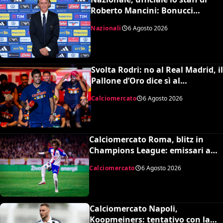
Roberto Mancini: Bonucci
collaboratore, Bollini vice
Nazionali
6 Agosto 2026
Svolta Rodri: no al Real Madrid, il
Pallone d’Oro dice sì al
Barcellona per 50 milioni
Calciomercato
6 Agosto 2026
Calciomercato Roma, blitz in
Champions League: emissari a
Lione per Malick Fofana
Calciomercato
6 Agosto 2026
Calciomercato Napoli,
Koopmeiners: tentativo con la