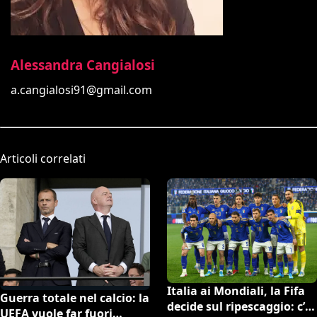
Alessandra Cangialosi
a.cangialosi91@gmail.com
Articoli correlati
Italia ai Mondiali, la Fifa
Guerra totale nel calcio: la
decide sul ripescaggio: c’è
UEFA vuole far fuori