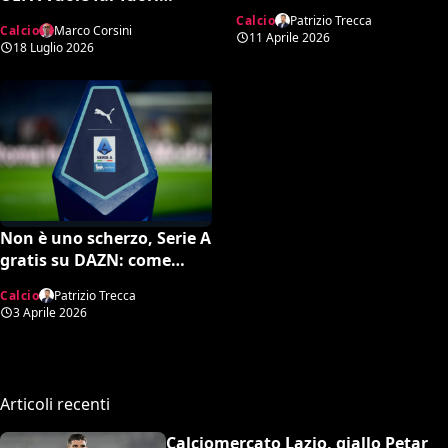
la data ufficiale
Infantino, spunta una
Calcio
Patrizio Trecca
Calcio
Marco Corsini
potente candidatura per
11 Aprile 2026
18 Luglio 2026
la FIFA
Non è uno scherzo, Serie A
gratis su DAZN: come
attivare l’opzione
Calcio
Patrizio Trecca
3 Aprile 2026
Articoli recenti
Calciomercato Lazio, giallo Petar