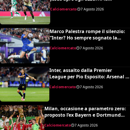
situazione e il prezzo dell’Arsenal
Calciomercato
7 Agosto 2026
Marco Palestra rompe il silenzio:
“Inter? Ho sempre sognato la
Premier League e il Chelsea”
Calciomercato
7 Agosto 2026
Inter, assalto dalla Premier
League per Pio Esposito: Arsenal e
United pronti al maxi rilancio
Calciomercato
7 Agosto 2026
Milan, occasione a parametro zero:
proposto l’ex Bayern e Dortmund
Raphaël Guerreiro per il nuovo
Calciomercato
7 Agosto 2026
modulo