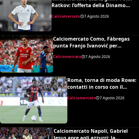
Ratkov: l’offerta della Dinamo
Mosca e la smentita dell’agente
Calciomercato
7 Agosto 2026
Calciomercato Como, Fàbregas
punta Franjo Ivanović per
l’attacco: il punto sulla trattativa
Calciomercato
7 Agosto 2026
Roma, torna di moda Rowe:
contatti in corso con il
Bologna
Calciomercato
7 Agosto 2026
Calciomercato Napoli, Gabriel
Jesus apre agli azzurri: la