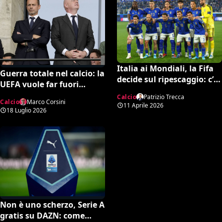
Italia ai Mondiali, la Fifa
Guerra totale nel calcio: la
decide sul ripescaggio: c’è
UEFA vuole far fuori
la data ufficiale
Infantino, spunta una
Calcio
Patrizio Trecca
Calcio
Marco Corsini
potente candidatura per
11 Aprile 2026
18 Luglio 2026
la FIFA
Non è uno scherzo, Serie A
gratis su DAZN: come