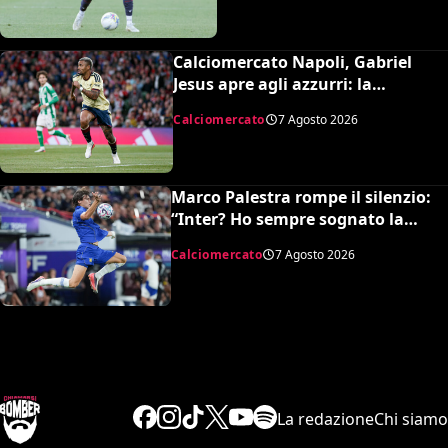
Calciomercato Napoli, Gabriel
Jesus apre agli azzurri: la
situazione e il prezzo dell’Arsenal
Calciomercato
7 Agosto 2026
Marco Palestra rompe il silenzio:
“Inter? Ho sempre sognato la
Premier League e il Chelsea”
Calciomercato
7 Agosto 2026
La redazione
Chi siamo