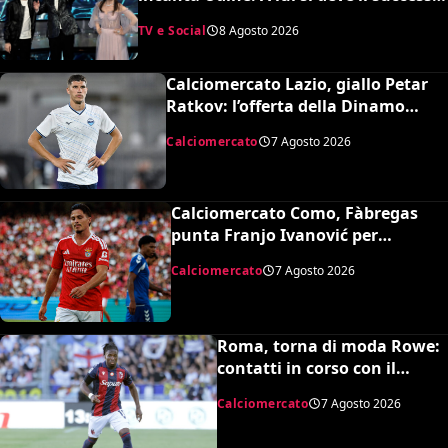
del Festival di Sanremo, ora sogna il
TV e Social
8 Agosto 2026
debutto in Serie A
Calciomercato Lazio, giallo Petar
Ratkov: l’offerta della Dinamo
Mosca e la smentita dell’agente
Calciomercato
7 Agosto 2026
Calciomercato Como, Fàbregas
punta Franjo Ivanović per
l’attacco: il punto sulla trattativa
Calciomercato
7 Agosto 2026
Roma, torna di moda Rowe:
contatti in corso con il
Bologna
Calciomercato
7 Agosto 2026