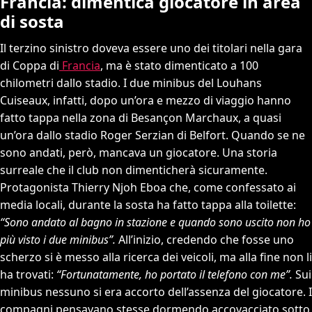
Francia: dimentica giocatore in area
di sosta
Il terzino sinistro doveva essere uno dei titolari nella gara
di Coppa di
Francia
, ma è stato dimenticato a 100
chilometri dallo stadio. I due minibus del Louhans
Cuiseaux, infatti, dopo un’ora e mezzo di viaggio hanno
fatto tappa nella zona di Besançon Marchaux, a quasi
un’ora dallo stadio Roger Serzian di Belfort. Quando se ne
sono andati, però, mancava un giocatore. Una storia
surreale che il club non dimenticherà sicuramente.
Protagonista Thierry Njoh Eboa che, come confessato ai
media locali, durante la sosta ha fatto tappa alla toilette:
“Sono andato al bagno in stazione e quando sono uscito non ho
più visto i due minibus”.
All’inizio, credendo che fosse uno
scherzo si è messo alla ricerca dei veicoli, ma alla fine non li
ha trovati:
“Fortunatamente, ho portato il telefono con me”.
Sui
minibus nessuno si era accorto dell’assenza del giocatore. I
compagni pensavano stesse dormendo accovacciato sotto