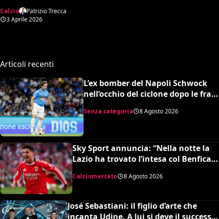
attivare l’opzione
Calcio
Patrizio Trecca
3 Aprile 2026
Articoli recenti
L’ex bomber del Napoli Schwock
nell’occhio del ciclone dopo le frasi
shock su Mario Roggero
Senza categoria
8 Agosto 2026
Sky Sport annuncia: “Nella notte la
Lazio ha trovato l’intesa col Benfica
per Ivanovic. Si attende il sì del
Calciomercato
8 Agosto 2026
giocatore”
José Sebastiani: il figlio d’arte che
incanta Udine. A lui si deve il successo