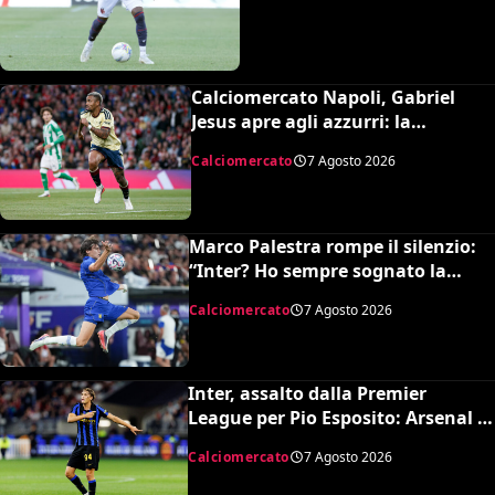
Calciomercato Napoli, Gabriel
Jesus apre agli azzurri: la
situazione e il prezzo dell’Arsenal
Calciomercato
7 Agosto 2026
Marco Palestra rompe il silenzio:
“Inter? Ho sempre sognato la
Premier League e il Chelsea”
Calciomercato
7 Agosto 2026
Inter, assalto dalla Premier
League per Pio Esposito: Arsenal e
United pronti al maxi rilancio
Calciomercato
7 Agosto 2026