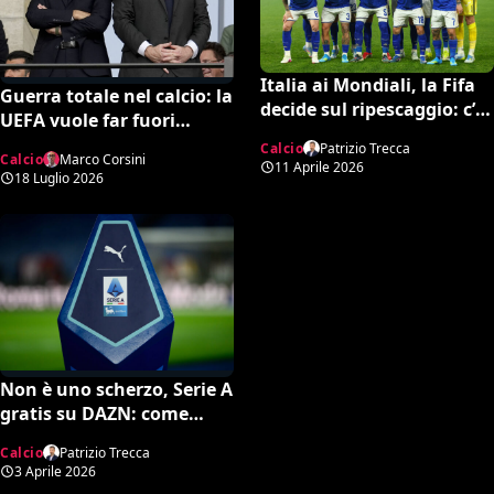
Italia ai Mondiali, la Fifa
Guerra totale nel calcio: la
decide sul ripescaggio: c’è
UEFA vuole far fuori
la data ufficiale
Infantino, spunta una
Calcio
Patrizio Trecca
Calcio
Marco Corsini
potente candidatura per
11 Aprile 2026
18 Luglio 2026
la FIFA
Non è uno scherzo, Serie A
gratis su DAZN: come
attivare l’opzione
Calcio
Patrizio Trecca
3 Aprile 2026