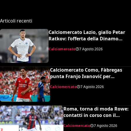
Articoli recenti
Calciomercato Lazio, giallo Petar
Ratkov: l’offerta della Dinamo
Mosca e la smentita dell’agente
Calciomercato
7 Agosto 2026
Calciomercato Como, Fàbregas
punta Franjo Ivanović per
l’attacco: il punto sulla trattativa
Calciomercato
7 Agosto 2026
Roma, torna di moda Rowe:
contatti in corso con il
Bologna
Calciomercato
7 Agosto 2026