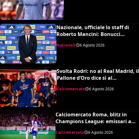
Nazionale, ufficiale lo staff di
Roberto Mancini: Bonucci
collaboratore, Bollini vice
Nazionali
6 Agosto 2026
Svolta Rodri: no al Real Madrid, il
Pallone d’Oro dice sì al
Barcellona per 50 milioni
Calciomercato
6 Agosto 2026
Calciomercato Roma, blitz in
Champions League: emissari a
Lione per Malick Fofana
Calciomercato
6 Agosto 2026