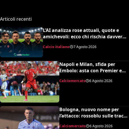
Articoli recenti
L’AI analizza rose attuali, quote e
amichevoli: ecco chi rischia davvero
di retrocedere. C’è anche
Calcio italiano
7 Agosto 2026
un’insospettabile
Napoli e Milan, sfida per
Embolo: asta con Premier e
MLS, il prezzo
Calciomercato
6 Agosto 2026
Bologna, nuovo nome per
l’attacco: rossoblu sulle tracce
di Piccoli
Calciomercato
6 Agosto 2026