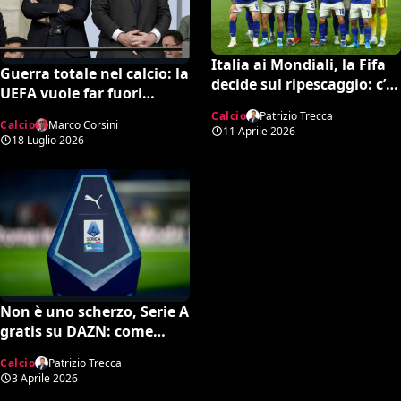
Italia ai Mondiali, la Fifa
Guerra totale nel calcio: la
decide sul ripescaggio: c’è
UEFA vuole far fuori
la data ufficiale
Infantino, spunta una
Calcio
Patrizio Trecca
Calcio
Marco Corsini
potente candidatura per
11 Aprile 2026
18 Luglio 2026
la FIFA
Non è uno scherzo, Serie A
gratis su DAZN: come
attivare l’opzione
Calcio
Patrizio Trecca
3 Aprile 2026