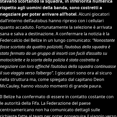
stavano scortando la squadra, in inferiorità numerica
rispetto agli uomini della banda, sono costretti a
negoziare per poter arrivare all’hotel
. Alcuni giocatori
dall’interno dell’autobus hanno ripreso con i cellulari
quanto accaduto. Fortunatamente la selezione è arrivata
sana e salva a destinazione. A confermare la notizia è la
Federcalcio del Belize in un lungo comunicato:
“Nonostante
fosse scortato da quattro poliziotti, l’autobus della squadra è
stato fermato da un gruppo di insorti con fucili d’assalto su
motociclette e la scorta della polizia è stata costretta a
negoziare con loro affinché l’autobus della squadra continuasse
il suo viaggio verso l’albergo”.
I giocatori sono ora al sicuro
nella struttura ma, come spiegato dal capitano Deon
McCauley, hanno vissuto momenti di grande paura.
Il Belize ha confermato di essere in contatto costante con
le autorità della Fifa. La Federazione del paese
centroamericano non ha comunicato dettagli sulle
richieste fatte al team per poter proseguire il viaggio verso