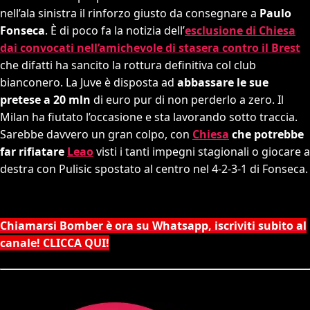
nell’ala sinistra il rinforzo giusto da consegnare a
Paulo
Fonseca
. È di poco fa la notizia dell’
esclusione di Chiesa
dai convocati nell’amichevole di stasera contro il Brest
che difatti ha sancito la rottura definitiva col club
bianconero. La Juve è disposta ad
abbassare le sue
pretese a 20 mln
di euro pur di non perderlo a zero. Il
Milan ha fiutato l’occasione e sta lavorando sotto traccia.
Sarebbe davvero un gran colpo, con
Chiesa
che potrebbe
far rifiatare
Leao
visti i tanti impegni stagionali o giocare a
destra con Pulisic spostato al centro nel 4-2-3-1 di Fonseca.
Chiamarsi Bomber è ora su Whatsapp, iscriviti subito al
canale! CLICCA QUI!