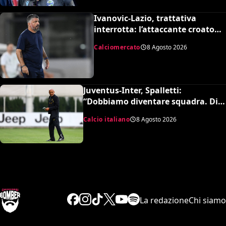
Ivanovic-Lazio, trattativa
interrotta: l’attaccante croato
rifiuta il trasferimento
Calciomercato
8 Agosto 2026
Juventus-Inter, Spalletti:
“Dobbiamo diventare squadra. Di
Gregorio? Cose che possono
Calcio italiano
8 Agosto 2026
capitare”
La redazione
Chi siamo