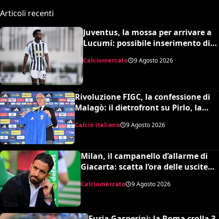
Articoli recenti
Juventus, la mossa per arrivare a
Lucumí: possibile inserimento di
Cabal come contropartita
Calciomercato
9 Agosto 2026
Rivoluzione FIGC, la confessione di
Malagò: il dietrofront su Pirlo, la
scelta Mancini e il nuovo volto
Calcio italiano
9 Agosto 2026
dell’Italia
Milan, il campanello d’allarme di
Giacarta: scatta l’ora delle uscite
per sbloccare Inacio e Hojbjerg
Calciomercato
9 Agosto 2026
Furia Gasperini: la Roma crolla 3-