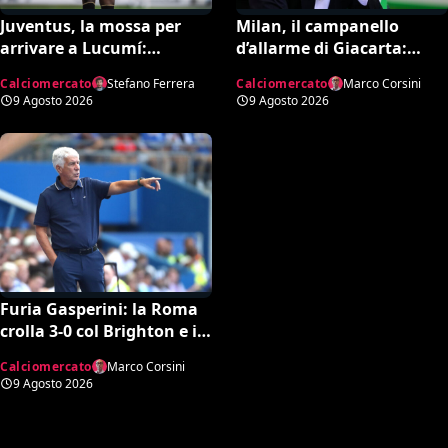
Juventus, la mossa per
Milan, il campanello
arrivare a Lucumí:
d’allarme di Giacarta:
possibile inserimento di
scatta l’ora delle uscite per
Calciomercato
Stefano Ferrera
Calciomercato
Marco Corsini
Cabal come contropartita
sbloccare Inacio e
9 Agosto 2026
9 Agosto 2026
Hojbjerg
Furia Gasperini: la Roma
crolla 3-0 col Brighton e il
tecnico lancia l’allarme
Calciomercato
Marco Corsini
mercato
9 Agosto 2026