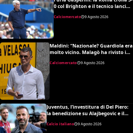
0 col Brighton e il tecnico lancia
l’allarme mercato
Calciomercato
9 Agosto 2026
Maldini: “Nazionale? Guardiola era
molto vicino. Malagò ha rivisto i
patti, dovevo dimettermi”
Calciomercato
9 Agosto 2026
Juventus, l’investitura di Del Piero:
la benedizione su Alajbegovic e il
fattore Spalletti per il ritorno in alto
Calcio italiano
9 Agosto 2026