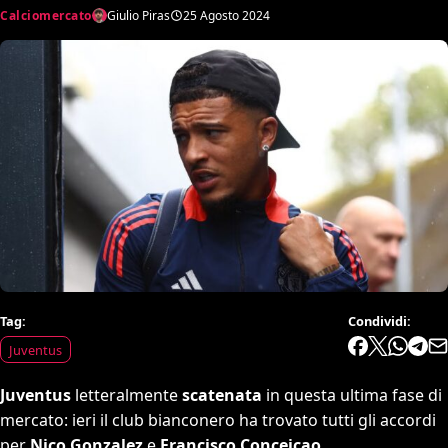
Calciomercato
Giulio Piras
25 Agosto 2024
Tag:
Condividi:
Juventus
Juventus
letteralmente
scatenata
in questa ultima fase di
mercato: ieri il club bianconero ha trovato tutti gli accordi
per
Nico Gonzalez
e
Francisco Conceicao
,