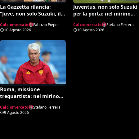
Juventus, non solo Suzuki
La Gazzetta rilancia:
per la porta: nel mirino
“Juve, non solo Suzuki, il
Lunin e Trubin
portiere potrebbe arrivare
Calciomercato
Stefano Ferrera
Calciomercato
Fabrizio Piepoli
dal Real Madrid. Avviati
10 Agosto 2026
10 Agosto 2026
contatti per Lunin”
Roma, missione
trequartista: nel mirino
Rodrigo Mora
Calciomercato
Stefano Ferrera
9 Agosto 2026