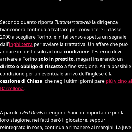
Secondo quanto riporta
Tuttomercatoweb
la dirigenza
bianconera continua a trattare per convincere il classe
2000 a scegliere Torino, e in tal senso aspetta un segnale
dall’
Inghilterra
per avviare la trattativa. Un affare che può
andare in posto solo ad una
condizione
: l’esterno deve
arrivare a Torino
solo in prestito
, magari inserendo un
diritto o obbligo di riscatto
a fine stagione. Altra possibile
condizione per un eventuale arrivo dell’inglese è la
cessione di Chiesa
, che negli ultimi giorni pare
più vicino al
Barcellona
.
A parole i
Red Devils
ritengono Sancho importante per la
loro stagione, nei fatti però il giocatore, seppur
reintegrato in rosa, continua a rimanere ai margini. La Juve