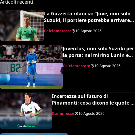
Articoli recenti
La Gazzetta rilancia: “Juve, non solo
Suzuki, il portiere potrebbe arrivare
dal Real Madrid. Avviati contatti per
Calciomercato
10 Agosto 2026
Lunin”
Juventus, non solo Suzuki per
la porta: nel mirino Lunin e
Trubin
Calciomercato
10 Agosto 2026
Incertezza sul futuro di
Pinamonti: cosa dicono le quote e
la squadra in pole per il bomber
Scommesse
10 Agosto 2026