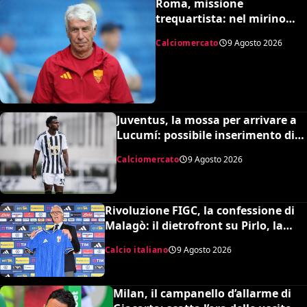
Roma, missione
trequartista: nel mirino
Rodrigo Mora
Calciomercato
9 Agosto 2026
Juventus, la mossa per arrivare a
Lucumí: possibile inserimento di
Cabal come contropartita
Calciomercato
9 Agosto 2026
Rivoluzione FIGC, la confessione di
Malagò: il dietrofront su Pirlo, la
scelta Mancini e il nuovo volto
Calcio italiano
9 Agosto 2026
dell’Italia
Milan, il campanello d’allarme di