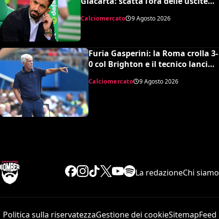
Giacarta: scatta l’ora delle uscite
per sbloccare Inacio e Hojbjerg
Calciomercato
9 Agosto 2026
Furia Gasperini: la Roma crolla 3-
0 col Brighton e il tecnico lancia
l’allarme mercato
Calciomercato
9 Agosto 2026
La redazione
Chi siamo
Politica sulla riservatezza
Gestione dei cookie
Sitemap
Feed