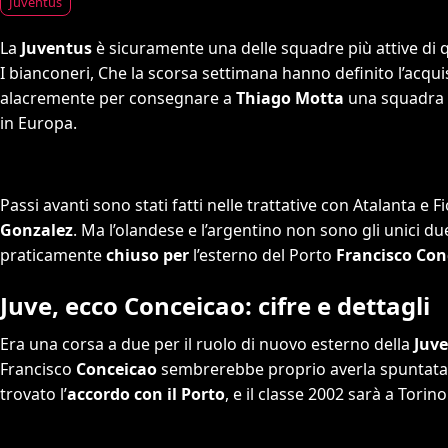
Juventus
La
Juventus
è sicuramente una delle squadre più attive di 
I bianconeri, Che la scorsa settimana hanno definito l’acqui
alacremente per consegnare a
Thiago Motta
una squadra i
in Europa.
Passi avanti sono stati fatti nelle trattative con Atalanta e
Gonzalez
. Ma l’olandese e l’argentino non sono gli unici due
praticamente
chiuso per
l’esterno del Porto
Francisco Con
Juve, ecco Conceicao: cifre e dettagli
Era una corsa a due per il ruolo di nuovo esterno della
Juv
Francisco
Conceicao
sembrerebbe proprio averla spuntata il
trovato l’
accordo con il Porto
, e il classe 2002 sarà a Torin