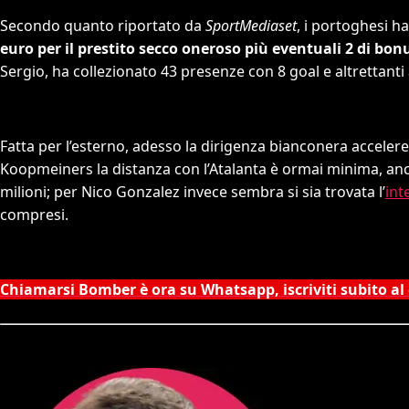
Secondo quanto riportato da
SportMediaset
, i portoghesi h
euro per il prestito secco oneroso più eventuali 2 di bon
Sergio, ha collezionato 43 presenze con 8 goal e altrettanti 
Fatta per l’esterno, adesso la dirigenza bianconera accelerer
Koopmeiners la distanza con l’Atalanta è ormai minima, an
milioni; per Nico Gonzalez invece sembra si sia trovata l’
int
compresi.
Chiamarsi Bomber è ora su Whatsapp, iscriviti subito al