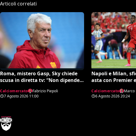
Articoli correlati
Roma, mistero Gasp, Sky chiede
Napoli e Milan, sf
scusa in diretta tv: “Non dipende
asta con Premier e
né da noi né da lui”. Colpo a
Calciomercato
Fabrizio Piepoli
Calciomercato
Marco 
sorpresa in arrivo?
7 Agosto 2026
11:00
6 Agosto 2026
20:24