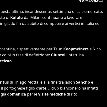
questa ultima, incandescente, settimana di calciomercato.
sto di
Kalulu
dal Milan, continuano a lavorare
n grado fin da subito di competere ai vertici in Italia ed
 Fiorentina, rispettivamente per Teun
Koopmeiners
e Nico
 colpi in fase di definizione:
Giuntoli
infatti ha
ceicao
.
entus
di Thiago Motta, e alla fine tra Jadon
Sancho
e
 portoghese figlio d’arte. Il club bianconero ha infatti
o già
domenica
per le
visite mediche
di rito.