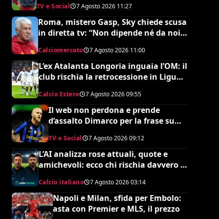
TV e Social
7 Agosto 2026
11:27
ed è da urlo
Roma, mistero Gasp, Sky chiede scusa
in diretta tv: “Non dipende né da noi
né da lui”. Colpo a sorpresa in arrivo?
Calciomercato
7 Agosto 2026
11:00
L’ex Atalanta Longoria inguaia l’OM: il
club rischia la retrocessione in Ligue 2
e svende tutti i suoi pezzi pregiati
Calcio Estero
7 Agosto 2026
09:55
Il web non perdona e prende
d’assalto Dimarco per la frase su
Baresi (VIDEO)
TV e Social
7 Agosto 2026
09:12
L’AI analizza rose attuali, quote e
amichevoli: ecco chi rischia davvero di
retrocedere. C’è anche
Calcio italiano
7 Agosto 2026
03:14
un’insospettabile
Napoli e Milan, sfida per Embolo:
asta con Premier e MLS, il prezzo