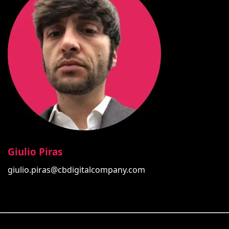
Giulio Piras
giulio.piras@cbdigitalcompany.com