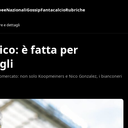
pee
Nazionali
Gossip
Fantacalcio
Rubriche
re e dettagli
co: è fatta per
gli
lciomercato: non solo Koopmeiners e Nico Gonzalez, i bianconeri