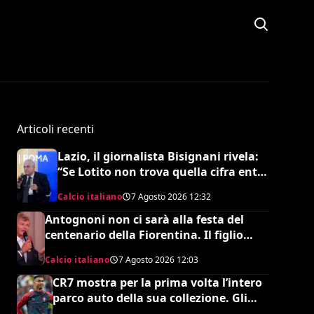
Articoli recenti
Lazio, il giornalista Bisignani rivela:
“Se Lotito non trova quella cifra entro
tale data il destino è segnato”
Calcio italiano
7 Agosto 2026
12:32
Antognoni non ci sarà alla festa del
centenario della Fiorentina. Il figlio
scrive una lettera al vetriolo a
Calcio italiano
7 Agosto 2026
12:03
Commisso jr. I motivi di questa scelta e
cosa sta succedendo
CR7 mostra per la prima volta l’intero
parco auto della sua collezione. Gli
esperti stimano il valore complessivo