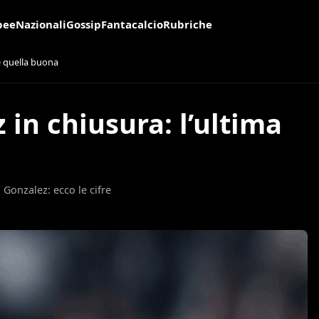
pee
Nazionali
Gossip
Fantacalcio
Rubriche
 è quella buona
 in chiusura: l’ultima
 Gonzalez: ecco le cifre