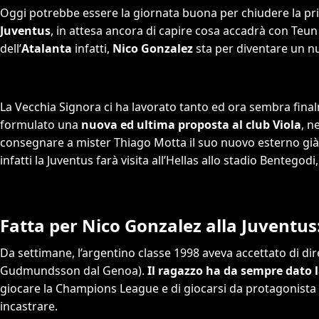
Oggi potrebbe essere la giornata buona per chiudere la pri
Juventus
, in attesa ancora di capire cosa accadrà con Te
dell’
Atalanta
infatti,
Nico Gonzalez
sta per diventare un n
La Vecchia Signora ci ha lavorato tanto ed ora sembra finalm
formulato una
nuova ed ultima proposta al club Viola
, n
consegnare a mister Thiago Motta il suo nuovo esterno già 
infatti la Juventus farà visita all’Hellas allo stadio Bentegod
Fatta per Nico Gonzalez alla Juventus:
Da settimane, l’argentino classe 1998 aveva accettato di dire 
Gudmundsson dal Genoa).
Il ragazzo ha da sempre dato l
giocare la Champions League e di giocarsi da protagonista i
incastrare.