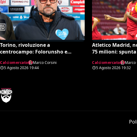
Torino, rivoluzione a
Atletico Madrid, 
centrocampo: Folorunsho e
75 milioni: spunta 
Sulemana in cima alla lista di
Tottenham
Calciomercato
Marco Corsini
Calciomercato
Marco 
Petrachi
5 Agosto 2026
19:44
5 Agosto 2026
19:32
Pol