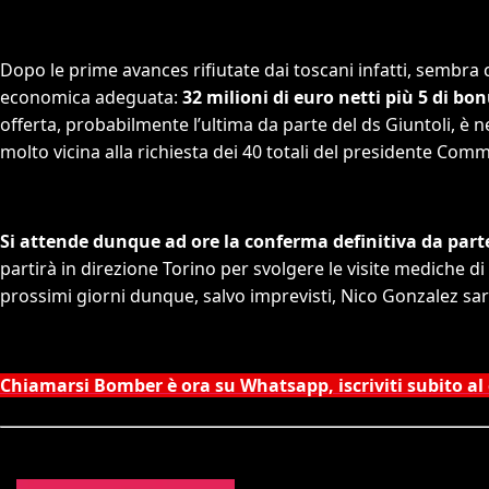
Dopo le prime avances rifiutate dai toscani infatti, sembr
economica adeguata:
32 milioni di euro netti più 5 di bo
offerta, probabilmente l’ultima da parte del ds Giuntoli, è 
molto vicina alla richiesta dei 40 totali del presidente Comm
Si attende dunque ad ore la conferma definitiva da parte
partirà in direzione Torino per svolgere le visite mediche di
prossimi giorni dunque, salvo imprevisti, Nico Gonzalez sa
Chiamarsi Bomber è ora su Whatsapp, iscriviti subito al