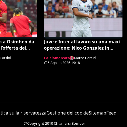
no a Osimhen da
Juve e Inter al lavoro su una maxi
l’offerta del
operazione: Nico Gonzalez in
nerazzurro, Frattesi a Torino
Corsini
Calciomercato
Marco Corsini
5 Agosto 2026
19:18
itica sulla riservatezza
Gestione dei cookie
Sitemap
Feed
@Copyright 2010 Chiamarsi Bomber