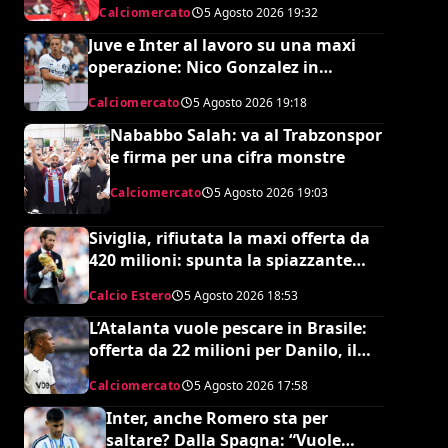
Calciomercato
5 Agosto 2026
19:32
Juve e Inter al lavoro su una maxi
operazione: Nico Gonzalez in
nerazzurro, Frattesi a Torino
Calciomercato
5 Agosto 2026
19:18
Nababbo Salah: va al Trabzonspor
e firma per una cifra monstre
Calciomercato
5 Agosto 2026
19:03
Siviglia, rifiutata la maxi offerta da
420 milioni: spunta la spiazzante
clausola “anti-Ramos”
Calcio Estero
5 Agosto 2026
18:53
L’Atalanta vuole pescare in Brasile:
offerta da 22 milioni per Danilo, il
Botafogo ne vuole 35
Calciomercato
5 Agosto 2026
17:58
Inter, anche Romero sta per
saltare? Dalla Spagna: “Vuole