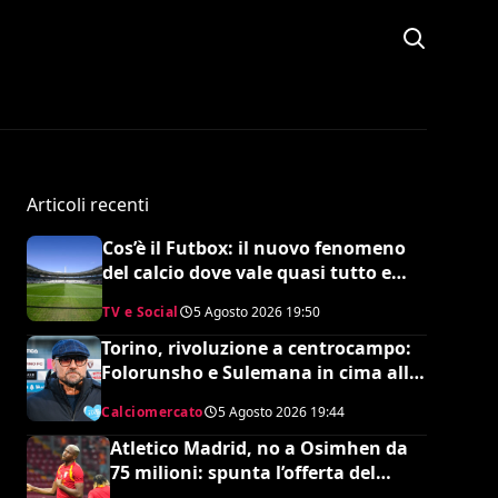
Articoli recenti
Cos’è il Futbox: il nuovo fenomeno
del calcio dove vale quasi tutto e
scoppiano le risse
TV e Social
5 Agosto 2026
19:50
Torino, rivoluzione a centrocampo:
Folorunsho e Sulemana in cima alla
lista di Petrachi
Calciomercato
5 Agosto 2026
19:44
Atletico Madrid, no a Osimhen da
75 milioni: spunta l’offerta del
Tottenham