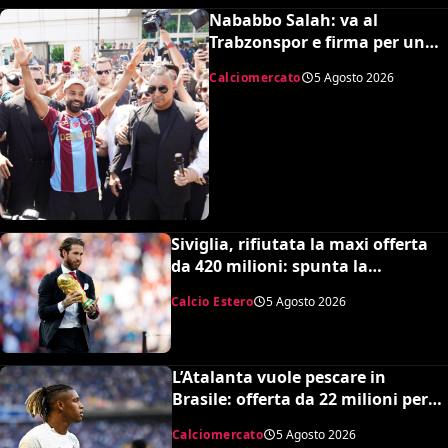
Nababbo Salah: va al
Trabzonspor e firma per una
cifra monstre
Calciomercato
5 Agosto 2026
Siviglia, rifiutata la maxi offerta
da 420 milioni: spunta la
spiazzante clausola “anti-Ramos”
Calcio Estero
5 Agosto 2026
L’Atalanta vuole pescare in
Brasile: offerta da 22 milioni per
Danilo, il Botafogo ne vuole 35
Calciomercato
5 Agosto 2026