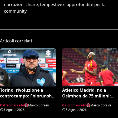
narrazioni chiare, tempestive e approfondite per la
community.
Articoli correlati
Torino, rivoluzione a
Atletico Madrid, no a
centrocampo: Folorunsho
Osimhen da 75 milioni:
e Sulemana in cima alla
spunta l’offerta del
Calciomercato
Marco Corsini
Calciomercato
Marco Corsini
lista di Petrachi
Tottenham
5 Agosto 2026
5 Agosto 2026