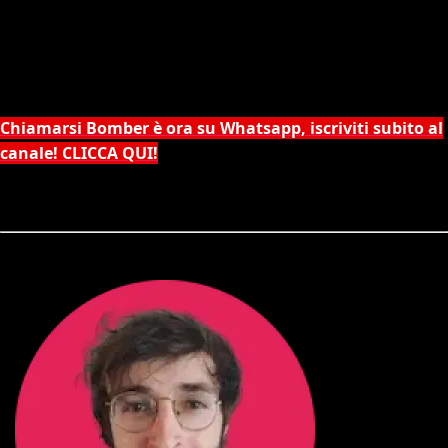
Chiamarsi Bomber è ora su Whatsapp, iscriviti subito al
canale! CLICCA QUI!