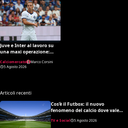
Juve e Inter al lavoro su
una maxi operazione:
Nico Gonzalez in
Calciomercato
Marco Corsini
nerazzurro, Frattesi a
5 Agosto 2026
Torino
Articoli recenti
Cos’è il Futbox: il nuovo
fenomeno del calcio dove vale
quasi tutto e scoppiano le risse
TV e Social
5 Agosto 2026