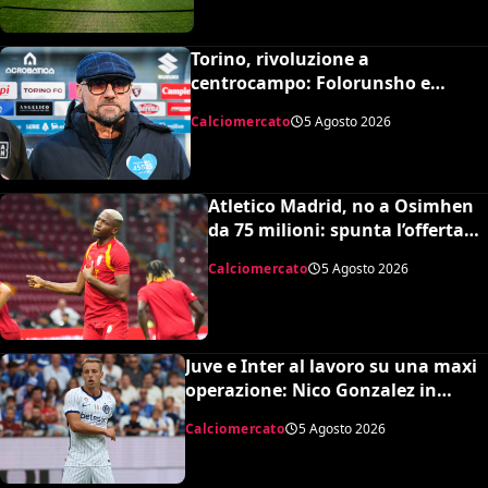
Torino, rivoluzione a
centrocampo: Folorunsho e
Sulemana in cima alla lista di
Calciomercato
5 Agosto 2026
Petrachi
Atletico Madrid, no a Osimhen
da 75 milioni: spunta l’offerta
del Tottenham
Calciomercato
5 Agosto 2026
Juve e Inter al lavoro su una maxi
operazione: Nico Gonzalez in
nerazzurro, Frattesi a Torino
Calciomercato
5 Agosto 2026