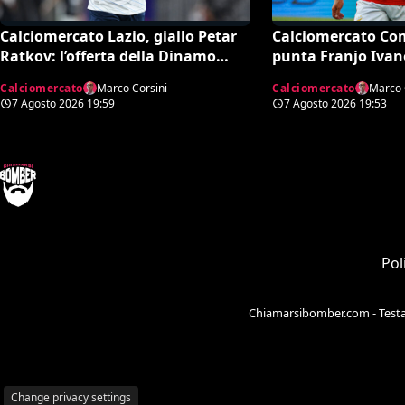
Calciomercato Lazio, giallo Petar
Calciomercato Co
Ratkov: l’offerta della Dinamo
punta Franjo Ivan
Mosca e la smentita dell’agente
l’attacco: il punto
Calciomercato
Marco Corsini
Calciomercato
Marco 
7 Agosto 2026
19:59
7 Agosto 2026
19:53
Pol
Chiamarsibomber.com - Testata
Change privacy settings