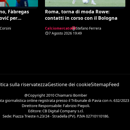
mo, Fàbregas
Roma, torna di moda Rowe:
ović per
contatti in corso con il Bologna
 sulla trattativa
Corsini
Calciomercato
Stefano Ferrera
7 Agosto 2026
19:49
itica sulla riservatezza
Gestione dei cookie
Sitemap
Feed
@Copyright 2010 Chiamarsi Bomber
 giornalistica online registrata presso il Tribunale di Pavia con n. 632/2023
Direttore Responsabile: Fabrizio Piepoli.
Editore: CB Digital Company s.r.l.
Sede: Piazza Trieste n.23/24 - Stradella (PV). P.IVA 02710110186.