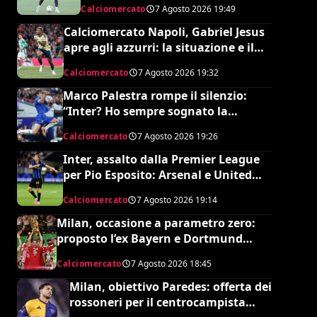
Calciomercato
7 Agosto 2026
19:49
Calciomercato Napoli, Gabriel Jesus
apre agli azzurri: la situazione e il
prezzo dell’Arsenal
Calciomercato
7 Agosto 2026
19:32
Marco Palestra rompe il silenzio:
“Inter? Ho sempre sognato la
Premier League e il Chelsea”
Calciomercato
7 Agosto 2026
19:26
Inter, assalto dalla Premier League
per Pio Esposito: Arsenal e United
pronti al maxi rilancio
Calciomercato
7 Agosto 2026
19:14
Milan, occasione a parametro zero:
proposto l’ex Bayern e Dortmund
Raphaël Guerreiro per il nuovo
Calciomercato
7 Agosto 2026
18:45
modulo
Milan, obiettivo Paredes: offerta dei
rossoneri per il centrocampista