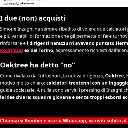
I due (non) acquisti
Simone Inzaghi ha sempre ribadito di volere due calciatori 
e più variabili di formazione che gli permetta di fare turnov
rinforzare e
i dirigenti nerazzurri avevano puntato Hermo
Rodriguez
ex del Torino
, espressamente richiesti dall’allen
Oaktree ha detto “no”
Come rivelato da Tuttosport, la nuova dirigenza,
Oaktree, h
motivo molto chiaro:
calciatori trentenni con un ingaggi
guida societarie. A nulla sono serviti i pressing di Inzaghi 
le idee chiare: squadra giovane e senza troppi esborsi e
Chiamarsi Bomber è ora su Whatsapp, iscriviti subito al