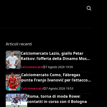
Articoli recenti
Calciomercato Lazio, giallo Petar
Ratkov: l’offerta della Dinamo Mosca
e la smentita dell’agente
Calciomercato
7 Agosto 2026
19:59
Calciomercato Como, Fàbregas
punta Franjo Ivanović per l’attacco:
il punto sulla trattativa
Calciomercato
7 Agosto 2026
19:53
Roma, torna di moda Rowe:
contatti in corso con il Bologna