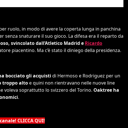
per ruolo, in modo di avere la coperta lunga in panchina
er senza snaturare il suo gioco. La difesa era il reparto da
so, svincolato dall’Atletico Madrid e
Ricardo
atore piacentino. Ma c’è stato il diniego della presidenza.
a bocciato gli acquisti
di Hermoso e Rodriguez per un
o troppo alto
e quini non rientravano nelle nuove line
che voleva soprattutto lo svizzero del Torino.
Oaktree ha
conomici
.
 canale! CLICCA QUI!