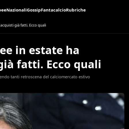
pee
Nazionali
Gossip
Fantacalcio
Rubriche
cquisti già fatti. Ecco quali
ee in estate ha
ià fatti. Ecco quali
endo tanti retroscena del calciomercato estivo