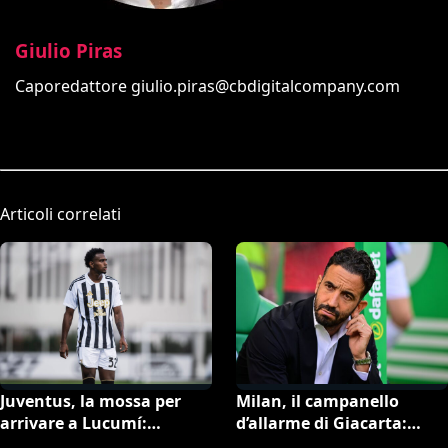
Giulio Piras
Caporedattore
giulio.piras@cbdigitalcompany.com
Articoli correlati
Juventus, la mossa per
Milan, il campanello
arrivare a Lucumí:
d’allarme di Giacarta:
possibile inserimento di
scatta l’ora delle uscite per