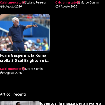
Calciomercato
Stefano Ferrera
Calciomercato
Marco Corsini
Cabal come contropartita
sbloccare Inacio e
9 Agosto 2026
9 Agosto 2026
Hojbjerg
Furia Gasperini: la Roma
crolla 3-0 col Brighton e il
tecnico lancia l’allarme
Calciomercato
Marco Corsini
mercato
9 Agosto 2026
Articoli recenti
Juventus, la mossa per arrivare a