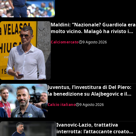
Maldini: “Nazionale? Guardiola era
molto vicino. Malagò ha rivisto i
patti, dovevo dimettermi”
Calciomercato
9 Agosto 2026
Juventus, l’investitura di Del Piero:
la benedizione su Alajbegovic e il
fattore Spalletti per il ritorno in alto
Calcio italiano
9 Agosto 2026
Ivanovic-Lazio, trattativa
interrotta: l’attaccante croato