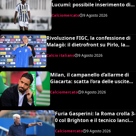
Lucumí: possibile inserimento di
Cabal come contropartita
Calciomercato
9 Agosto 2026
Rivoluzione FIGC, la confessione di
Malagò: il dietrofront su Pirlo, la
scelta Mancini e il nuovo volto
Calcio italiano
9 Agosto 2026
dell’Italia
Milan, il campanello d’allarme di
Giacarta: scatta l’ora delle uscite
per sbloccare Inacio e Hojbjerg
Calciomercato
9 Agosto 2026
Furia Gasperini: la Roma crolla 3-
0 col Brighton e il tecnico lancia
l’allarme mercato
Calciomercato
9 Agosto 2026