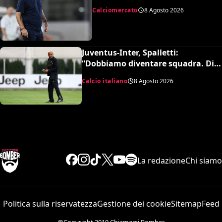
rifiuta il trasferimento
Calciomercato
8 Agosto 2026
Juventus-Inter, Spalletti:
“Dobbiamo diventare squadra. Di
Gregorio? Cose che possono
Calcio italiano
8 Agosto 2026
capitare”
La redazione
Chi siamo
Politica sulla riservatezza
Gestione dei cookie
Sitemap
Feed
@Copyright 2010 Chiamarsi Bomber