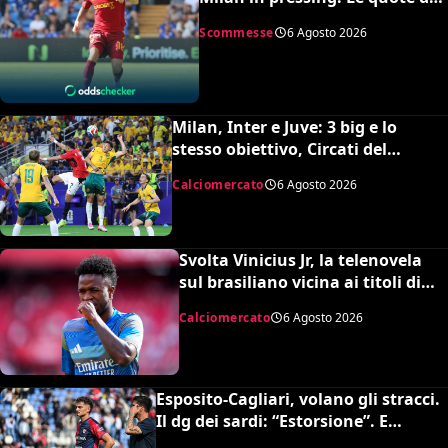
bookmakers
Scommesse
6 Agosto 2026
Milan, Inter e Juve: 3 big e lo
stesso obiettivo, Circati del
Parma. La richiesta è di 35 milioni
Calciomercato
6 Agosto 2026
Svolta Vinicius Jr, la telenovela
sul brasiliano vicina ai titoli di
coda: accordo monstre
Calciomercato
6 Agosto 2026
Esposito-Cagliari, volano gli stracci.
Il dg dei sardi: “Estorsione”. E
l’agente risponde in maniera