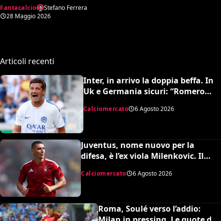
5 flop del campionato
Fantacalcio
Stefano Ferrera
28 Maggio 2026
Articoli recenti
Inter, in arrivo la doppia beffa. In
Uk e Germania sicuri: “Romero
all’Atletico e Diaby al Bayer”
Calciomercato
6 Agosto 2026
Juventus, nome nuovo per la
difesa, è l’ex viola Milenkovic. Il
Nottingham chiede quasi 30
Calciomercato
6 Agosto 2026
milioni
Roma, Soulé verso l’addio:
Milan in pressing. Le quote dei