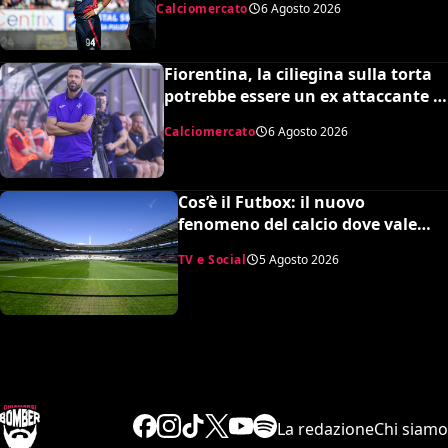
Calciomercato
6 Agosto 2026
durissima
Fiorentina, la ciliegina sulla torta
potrebbe essere un ex attaccante di
Grosso: occhi su Pinamonti
Calciomercato
6 Agosto 2026
Cos’è il Futbox: il nuovo
fenomeno del calcio dove vale
quasi tutto e scoppiano le risse
TV e Social
5 Agosto 2026
La redazione
Chi siamo