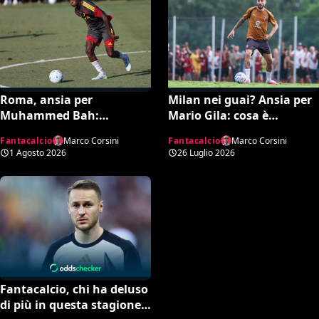
Roma, ansia per
Milan nei guai? Ansia per
Muhammed Bah:
Mario Gila: cosa è
infortunio contro il Cardiff
successo nell’amichevole
Fantacalcio
Marco Corsini
Fantacalcio
Marco Corsini
e stop per il giovane di
col Celtic e quando torna
1 Agosto 2026
26 Luglio 2026
Gasperini
Fantacalcio, chi ha deluso
di più in questa stagione: i