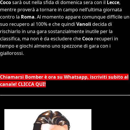
Coco
sarà out nella sfida di domenica sera con il
Lecce
,
mentre proverà a tornare in campo nell’ultima giornata
contro la
Roma
. Al momento appare comunque difficile un
suo recupero al 100% e che quindi
Vanoli
decida di
rischiarlo in una gara sostanzialmente inutile per la
classifica, ma non è da escludere che
Coco
recuperi in
tempo e giochi almeno uno spezzone di gara con i
giallorossi.
Chiamarsi Bomber è ora su Whatsapp, iscriviti subito al
canale! CLICCA QUI!