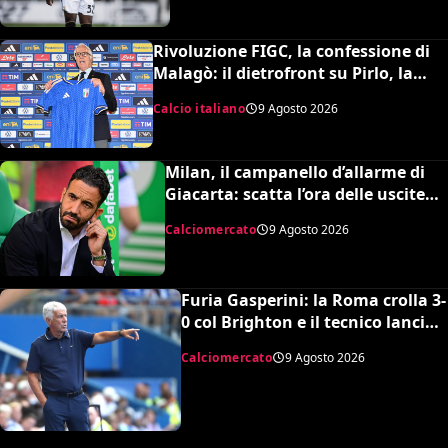
Rivoluzione FIGC, la confessione di
Malagò: il dietrofront su Pirlo, la
scelta Mancini e il nuovo volto
Calcio italiano
9 Agosto 2026
dell’Italia
Milan, il campanello d’allarme di
Giacarta: scatta l’ora delle uscite
per sbloccare Inacio e Hojbjerg
Calciomercato
9 Agosto 2026
Furia Gasperini: la Roma crolla 3-
0 col Brighton e il tecnico lancia
l’allarme mercato
Calciomercato
9 Agosto 2026