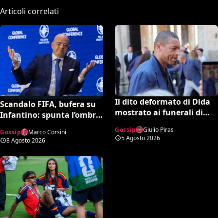
Articoli correlati
Il dito deformato di Dida
Scandalo FIFA, bufera su
mostrato ai funerali di
Infantino: spunta l’ombra
Baresi è virale: cos’ha l’ex
della presunta amante
Gossip
Giulio Piras
Gossip
Marco Corsini
portiere?
pagata dalla UEFA
5 Agosto 2026
8 Agosto 2026