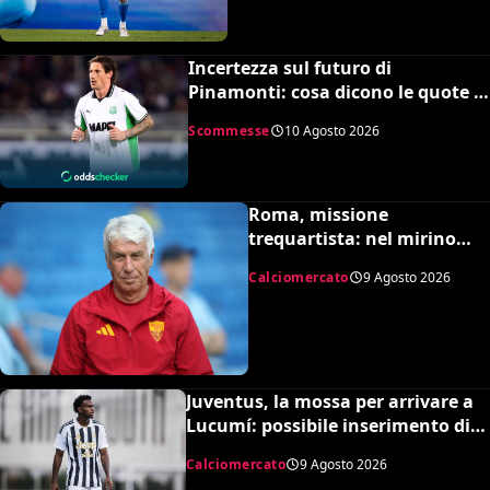
Incertezza sul futuro di
Pinamonti: cosa dicono le quote e
la squadra in pole per il bomber
Scommesse
10 Agosto 2026
Roma, missione
trequartista: nel mirino
Rodrigo Mora
Calciomercato
9 Agosto 2026
Juventus, la mossa per arrivare a
Lucumí: possibile inserimento di
Cabal come contropartita
Calciomercato
9 Agosto 2026