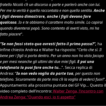
fratello Nicolò c’è un discorso a parte e parlerò anche con lui.
Per me la verità è quella raccontata e non quella sentita.
Anche
i figli devono dimostrare, anche i figli devono fare
qualcosa
. Io e te abbiamo il carattere molto simile. Lo capirai
quando diventerai papà. Sono contento di averti visto, mi ha
fatto piacere
“.
“Se non fossi stato qua avresti fatto il primo passo?”,
ha
infine chiesto Andrea e Walter ha risposto: “
Certo che sì. Il
bene per i figli si porta dentro. Per un anno non ho visto Jacopo
e per mesi neanche gli ultimi dei due miei figli.
E poi una
telefonata la puoi fare anche tu.
.
.”. Secca replica di
Andrea: “
Io non vedo voglia da parte tua
, per questo non
telefono. Sicuramente da parte mia c’è la voglia di vederci fuori
“.
Appuntamento alla prossima puntata del GF Vip… Questo il
video completo dell’incontro:
Walter Zenga, l’incontro con
Andrea Zenga: “Quando esci, io ti aspetto”