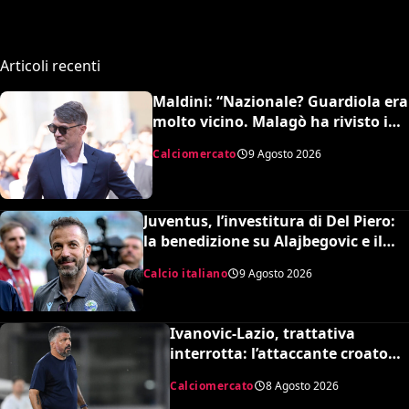
Articoli recenti
Maldini: “Nazionale? Guardiola era
molto vicino. Malagò ha rivisto i
patti, dovevo dimettermi”
Calciomercato
9 Agosto 2026
Juventus, l’investitura di Del Piero:
la benedizione su Alajbegovic e il
fattore Spalletti per il ritorno in alto
Calcio italiano
9 Agosto 2026
Ivanovic-Lazio, trattativa
interrotta: l’attaccante croato
rifiuta il trasferimento
Calciomercato
8 Agosto 2026