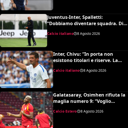
Juventus-Inter, Spalletti:
“Dobbiamo diventare squadra. Di
Gregorio? Cose che possono
Calcio italiano
8 Agosto 2026
capitare”
Inter, Chivu: “In porta non
esistono titolari e riserve. La
Juve è forte dirà la sua”
Calcio italiano
8 Agosto 2026
Galatasaray, Osimhen rifiuta la
maglia numero 9: “Voglio
continuare con il 45”
Calcio Estero
8 Agosto 2026