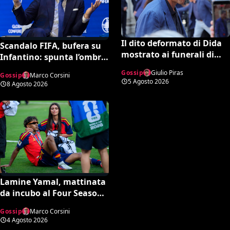
Il dito deformato di Dida
Scandalo FIFA, bufera su
mostrato ai funerali di
Infantino: spunta l’ombra
Baresi è virale: cos’ha l’ex
della presunta amante
Gossip
Giulio Piras
Gossip
Marco Corsini
portiere?
pagata dalla UEFA
5 Agosto 2026
8 Agosto 2026
Lamine Yamal, mattinata
da incubo al Four Seasons
di Madrid: piatti rifiutati e
Gossip
Marco Corsini
personale sotto stress
4 Agosto 2026