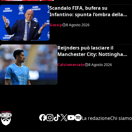
Scandalo FIFA, bufera su
Infantino: spunta l’ombra della
presunta amante pagata dalla
Gossip
8 Agosto 2026
UEFA
Reijnders può lasciare il
Manchester City: Nottingham
Forest in pressing
Calciomercato
8 Agosto 2026
La redazione
Chi siamo