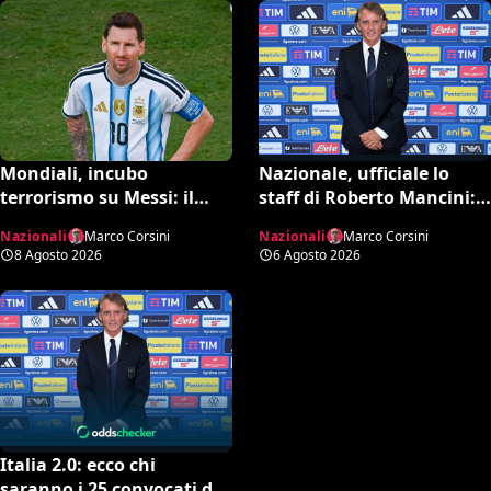
Mondiali, incubo
Nazionale, ufficiale lo
terrorismo su Messi: il
staff di Roberto Mancini:
report dell’FBI svela i piani
Bonucci collaboratore,
Nazionali
Marco Corsini
Nazionali
Marco Corsini
sventati durante la Coppa
Bollini vice
8 Agosto 2026
6 Agosto 2026
del Mondo
Italia 2.0: ecco chi
saranno i 25 convocati di