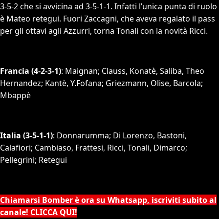
3-5-2 che si avvicina ad 3-5-1-1. Infatti l’unica punta di ruolo
è Mateo retegui. Fuori Zaccagni, che aveva regalato il pass
per gli ottavi agli Azzurri, torna Tonali con la novità Ricci.
Francia (4-2-3-1)
: Maignan; Clauss, Konatè, Saliba, Theo
Hernandez; Kantè, Y.Fofana; Griezmann, Olise, Barcola;
Mbappè
Italia (3-5-1-1)
: Donnarumma; Di Lorenzo, Bastoni,
Calafiori; Cambiaso, Frattesi, Ricci, Tonali, Dimarco;
Pellegrini; Retegui
Chiamarsi Bomber è ora su Whatsapp, iscriviti subito al
canale! CLICCA QUI!