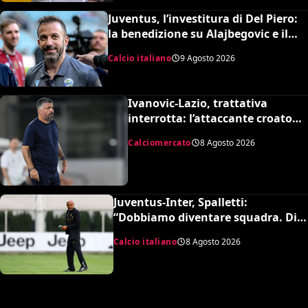
Juventus, l’investitura di Del Piero:
la benedizione su Alajbegovic e il
fattore Spalletti per il ritorno in alto
Calcio italiano
9 Agosto 2026
Ivanovic-Lazio, trattativa
interrotta: l’attaccante croato
rifiuta il trasferimento
Calciomercato
8 Agosto 2026
Juventus-Inter, Spalletti:
“Dobbiamo diventare squadra. Di
Gregorio? Cose che possono
Calcio italiano
8 Agosto 2026
capitare”