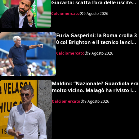
Giacarta: scatta l’ora delle uscite
per sbloccare Inacio e Hojbjerg
Calciomercato
9 Agosto 2026
Furia Gasperini: la Roma crolla 3-
0 col Brighton e il tecnico lancia
l’allarme mercato
Calciomercato
9 Agosto 2026
Maldini: “Nazionale? Guardiola era
molto vicino. Malagò ha rivisto i
patti, dovevo dimettermi”
Calciomercato
9 Agosto 2026