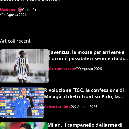
Mancini secondo l’AI tra
Nazionali
Giulio Piras
conferme e sorprese
4 Agosto 2026
Articoli recenti
Juventus, la mossa per arrivare a
Lucumí: possibile inserimento di
Cabal come contropartita
Calciomercato
9 Agosto 2026
Rivoluzione FIGC, la confessione di
Malagò: il dietrofront su Pirlo, la
scelta Mancini e il nuovo volto
Calcio italiano
9 Agosto 2026
dell’Italia
Milan, il campanello d’allarme di