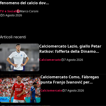
fenomeno del calcio dove
vale quasi tutto e
TV e Social
Marco Corsini
scoppiano le risse
5 Agosto 2026
Articoli recenti
Calciomercato Lazio, giallo Petar
Ratkov: l’offerta della Dinamo
Mosca e la smentita dell’agente
Calciomercato
7 Agosto 2026
Calciomercato Como, Fàbregas
punta Franjo Ivanović per
l’attacco: il punto sulla trattativa
Calciomercato
7 Agosto 2026