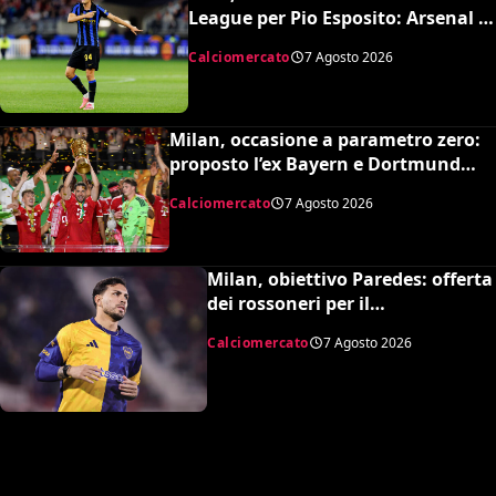
League per Pio Esposito: Arsenal e
United pronti al maxi rilancio
Calciomercato
7 Agosto 2026
Milan, occasione a parametro zero:
proposto l’ex Bayern e Dortmund
Raphaël Guerreiro per il nuovo
Calciomercato
7 Agosto 2026
modulo
Milan, obiettivo Paredes: offerta
dei rossoneri per il
centrocampista argentino
Calciomercato
7 Agosto 2026