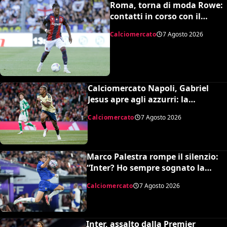
Roma, torna di moda Rowe:
contatti in corso con il
Bologna
Calciomercato
7 Agosto 2026
Calciomercato Napoli, Gabriel
Jesus apre agli azzurri: la
situazione e il prezzo dell’Arsenal
Calciomercato
7 Agosto 2026
Marco Palestra rompe il silenzio:
“Inter? Ho sempre sognato la
Premier League e il Chelsea”
Calciomercato
7 Agosto 2026
Inter, assalto dalla Premier