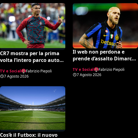
Il web non perdona e
CR7 mostra per la prima
prende d’assalto Dimarco
volta l’intero parco auto
per la frase su Baresi
della sua collezione. Gli
TV e Social
Fabrizio Piepoli
TV e Social
Fabrizio Piepoli
(VIDEO)
esperti stimano il valore
7 Agosto 2026
7 Agosto 2026
complessivo ed è da urlo
Cos’è il Futbox: il nuovo