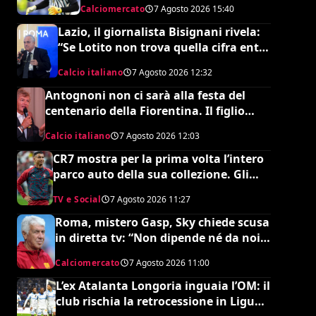
Calciomercato
7 Agosto 2026
15:40
Lazio, il giornalista Bisignani rivela:
“Se Lotito non trova quella cifra entro
tale data il destino è segnato”
Calcio italiano
7 Agosto 2026
12:32
Antognoni non ci sarà alla festa del
centenario della Fiorentina. Il figlio
scrive una lettera al vetriolo a
Calcio italiano
7 Agosto 2026
12:03
Commisso jr. I motivi di questa scelta e
cosa sta succedendo
CR7 mostra per la prima volta l’intero
parco auto della sua collezione. Gli
esperti stimano il valore complessivo
TV e Social
7 Agosto 2026
11:27
ed è da urlo
Roma, mistero Gasp, Sky chiede scusa
in diretta tv: “Non dipende né da noi
né da lui”. Colpo a sorpresa in arrivo?
Calciomercato
7 Agosto 2026
11:00
L’ex Atalanta Longoria inguaia l’OM: il
club rischia la retrocessione in Ligue 2