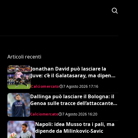
Articoli recenti
Jonathan David può lasciare la
Juve: c’è il Galatasaray, ma dipende
da Leao
Calciomercato
7 Agosto 2026
17:16
Dallinga può lasciare il Bologna: il
Genoa sulle tracce dell’attaccante
olandese
Calciomercato
7 Agosto 2026
16:20
Napoli: idea Musso tra i pali, ma
dipende da Milinkovic-Savic