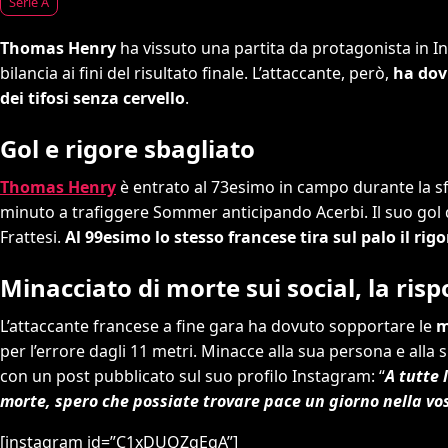
Serie A
Thomas Henry
ha vissuto una partita da protagonista in I
bilancia ai fini del risultato finale. L’attaccante, però,
ha dovu
dei tifosi senza cervello
.
Gol e rigore sbagliato
Thomas Henry
è entrato al 73esimo in campo durante la s
minuto a trafiggere Sommer anticipando Acerbi. Il suo gol d
Frattesi.
Al 99esimo lo stesso francese tira sul palo il rigo
Minacciato di morte sui social, la ris
L’attaccante francese a fine gara ha dovuto sopportare le
m
per l’errore dagli 11 metri. Minacce alla sua persona e alla
con un post pubblicato sul suo profilo Instagram: “
A tutte 
morte, spero che possiate trovare pace un giorno nella vos
[instagram id=”C1xDUQZqEqA”]