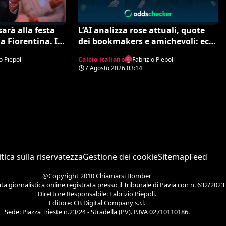
arà alla festa
L’AI analizza rose attuali, quote
a Fiorentina. Il
dei bookmakers e amichevoli: ecco
ttera al vetriolo
chi rischia davvero di retrocedere.
o Piepoli
Calcio italiano
Fabrizio Piepoli
otivi di questa
C’è anche un’insospettabile
7 Agosto 2026
03:14
succedendo
itica sulla riservatezza
Gestione dei cookie
Sitemap
Feed
@Copyright 2010 Chiamarsi Bomber
 giornalistica online registrata presso il Tribunale di Pavia con n. 632/2023
Direttore Responsabile: Fabrizio Piepoli.
Editore: CB Digital Company s.r.l.
Sede: Piazza Trieste n.23/24 - Stradella (PV). P.IVA 02710110186.