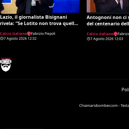
Lazio, il giornalista Bisignani
Antognoni non ci s
rivela: “Se Lotito non trova quella
del centenario dell
cifra entro tale data il destino è
figlio scrive una le
Calcio italiano
Fabrizio Piepoli
Calcio italiano
Fabrizi
segnato”
a Commisso jr. I m
7 Agosto 2026
12:32
7 Agosto 2026
12:03
scelta e cosa sta 
Pol
Chiamarsibomber.com - Testata