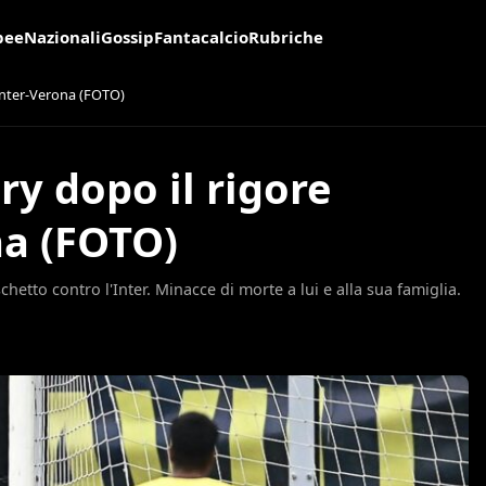
pee
Nazionali
Gossip
Fantacalcio
Rubriche
 Inter-Verona (FOTO)
y dopo il rigore
na (FOTO)
hetto contro l'Inter. Minacce di morte a lui e alla sua famiglia.