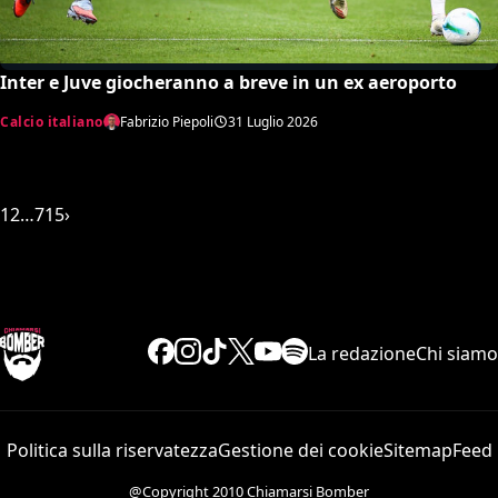
Inter e Juve giocheranno a breve in un ex aeroporto
Calcio italiano
Fabrizio Piepoli
31 Luglio 2026
1
2
…
715
›
La redazione
Chi siamo
Politica sulla riservatezza
Gestione dei cookie
Sitemap
Feed
@Copyright 2010 Chiamarsi Bomber