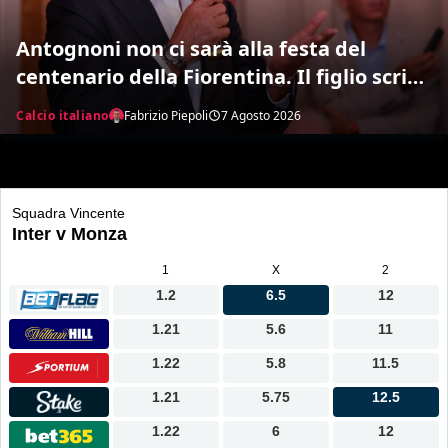
Antognoni non ci sarà alla festa del
centenario della Fiorentina. Il figlio scrive
una lettera al vetriolo a Commisso jr. I
Calcio italiano
Fabrizio Piepoli
7 Agosto 2026
motivi di questa scelta e cosa sta
succedendo