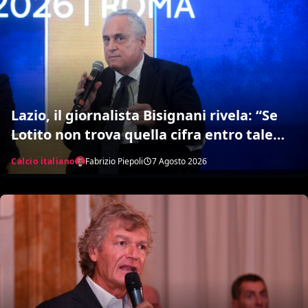
Lazio, il giornalista Bisignani rivela: “Se
Lotito non trova quella cifra entro tale
data il destino è segnato”
Calcio italiano
Fabrizio Piepoli
7 Agosto 2026