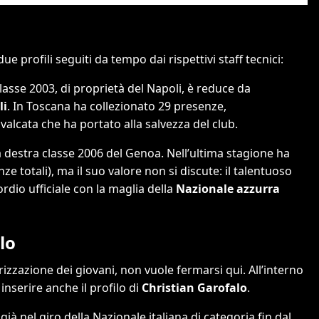
e profili seguiti da tempo dai rispettivi staff tecnici:
lasse 2003, di proprietà del Napoli, è reduce da
li
. In Toscana ha collezionato 29 presenze,
valcata che ha portato alla salvezza del club.
a destra classe 2006 del Genoa. Nell’ultima stagione ha
ze totali), ma il suo valore non si discute: il talentuoso
dio ufficiale con la maglia della
Nazionale azzurra
lo
rizzazione dei giovani, non vuole fermarsi qui. All’interno
inserire anche il profilo di
Christian Garofalo
.
già nel giro della Nazionale italiana di categoria fin dal