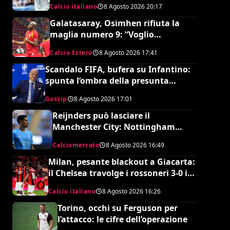
Calcio italiano
8 Agosto 2026
20:17
Galatasaray, Osimhen rifiuta la
maglia numero 9: “Voglio
continuare con il 45”
Calcio Estero
8 Agosto 2026
17:41
Scandalo FIFA, bufera su Infantino:
spunta l’ombra della presunta
amante pagata dalla UEFA
Gossip
8 Agosto 2026
17:01
Reijnders può lasciare il
Manchester City: Nottingham
Forest in pressing
Calciomercato
8 Agosto 2026
16:49
Milan, pesante blackout a Giacarta:
il Chelsea travolge i rossoneri 3-0 in
amichevole
Calcio italiano
8 Agosto 2026
16:26
Torino, occhi su Ferguson per
l’attacco: le cifre dell’operazione