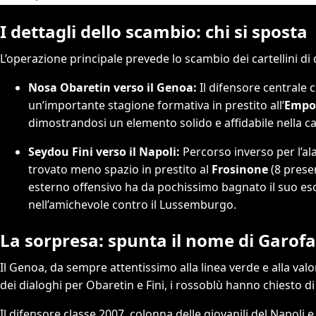
I dettagli dello scambio: chi si sposta
L’operazione principale prevede lo scambio dei cartellini di du
Nosa Obaretin verso il Genoa:
Il difensore centrale c
un’importante stagione formativa in prestito all’
Empo
dimostrandosi un elemento solido e affidabile nella ca
Seydou Fini verso il Napoli:
Percorso inverso per l’al
trovato meno spazio in prestito al
Frosinone
(8 presen
esterno offensivo ha da pochissimo bagnato il suo esor
nell’amichevole contro il Lussemburgo.
La sorpresa: spunta il nome di Garofa
Il Genoa, da sempre attentissimo alla linea verde e alla valo
dei dialoghi per Obaretin e Fini, i rossoblù hanno chiesto di 
Il difensore classe 2007, colonna delle giovanili del Napoli e 