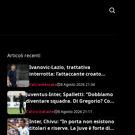
Articoli recenti
Ivanovic-Lazio, trattativa
interrotta: l’attaccante croato
rifiuta il trasferimento
Calciomercato
8 Agosto 2026
21:34
Juventus-Inter, Spalletti: “Dobbiamo
diventare squadra. Di Gregorio? Cose
che possono capitare”
Calcio italiano
8 Agosto 2026
21:11
Inter, Chivu: “In porta non esistono
titolari e riserve. La Juve è forte dirà
la sua”