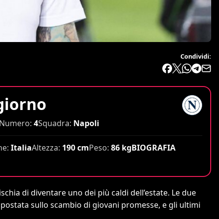
Condividi:
giorno
Numero:
4
Squadra:
Napoli
ne:
Italia
Altezza:
190 cm
Peso:
86 kg
BIOGRAFIA
ischia di diventare uno dei più caldi dell’estate. Le due
ostata sullo scambio di giovani promesse, e gli ultimi