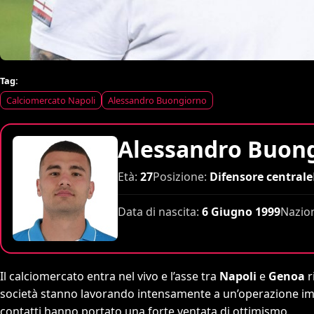
Tag:
Calciomercato Napoli
Alessandro Buongiorno
Alessandro Buon
Età:
27
Posizione:
Difensore centrale
Data di nascita:
6 Giugno 1999
Nazio
Il calciomercato entra nel vivo e l’asse tra
Napoli
e
Genoa
r
società stanno lavorando intensamente a un’operazione imp
contatti hanno portato una forte ventata di ottimismo.