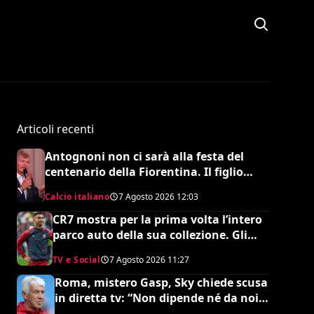
Articoli recenti
Antognoni non ci sarà alla festa del
centenario della Fiorentina. Il figlio
scrive una lettera al vetriolo a
Calcio italiano
7 Agosto 2026
12:03
Commisso jr. I motivi di questa scelta e
cosa sta succedendo
CR7 mostra per la prima volta l’intero
parco auto della sua collezione. Gli
esperti stimano il valore complessivo
TV e Social
7 Agosto 2026
11:27
ed è da urlo
Roma, mistero Gasp, Sky chiede scusa
in diretta tv: “Non dipende né da noi
né da lui”. Colpo a sorpresa in arrivo?