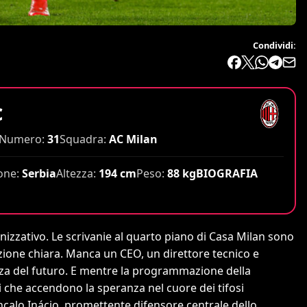
Condividi:
c
Numero:
31
Squadra:
AC Milan
one:
Serbia
Altezza:
194 cm
Peso:
88 kg
BIOGRAFIA
anizzativo. Le scrivanie al quarto piano di Casa Milan sono
zione chiara. Manca un CEO, un direttore tecnico e
tezza del futuro. E mentre la programmazione della
 che accendono la speranza nel cuore dei tifosi
nçalo Inácio, promettente difensore centrale dello