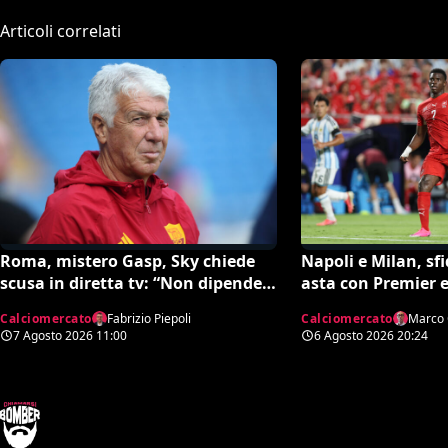
Articoli correlati
Roma, mistero Gasp, Sky chiede
Napoli e Milan, sf
scusa in diretta tv: “Non dipende
asta con Premier e
né da noi né da lui”. Colpo a
Calciomercato
Fabrizio Piepoli
Calciomercato
Marco 
sorpresa in arrivo?
7 Agosto 2026
11:00
6 Agosto 2026
20:24