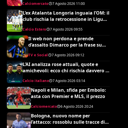
Calciomercato
7 Agosto 2026
11:00
L’ex Atalanta Longoria inguaia l’OM: il
club rischia la retrocessione in Ligue 2
e svende tutti i suoi pezzi pregiati
Calcio Estero
7 Agosto 2026
09:55
Il web non perdona e prende
d’assalto Dimarco per la frase su
Baresi (VIDEO)
TV e Social
7 Agosto 2026
09:12
L’AI analizza rose attuali, quote e
amichevoli: ecco chi rischia davvero di
retrocedere. C’è anche
Calcio italiano
7 Agosto 2026
03:14
un’insospettabile
Napoli e Milan, sfida per Embolo:
asta con Premier e MLS, il prezzo
Calciomercato
6 Agosto 2026
20:24
Bologna, nuovo nome per
l’attacco: rossoblu sulle tracce di