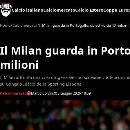
Calcio italiano
Calciomercato
Calcio Estero
Coppe Euro
Home
Calciomercato
Il Milan guarda in Portogallo: obiettivo da 40 milioni
Il Milan guarda in Porto
milioni
Il Milan affronta una crisi dirigenziale con scrivanie vuote e un'in
su Gonçalo Inácio dello Sporting Lisbona
Calciomercato
Marco Corsini
5 Giugno 2026
18:59