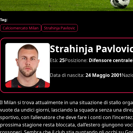
Tag:
Calciomercato Milan
Strahinja Pavlovic
Strahinja Pavlovi
Età:
25
Posizione:
Difensore centrale
Data di nascita:
24 Maggio 2001
Nazi
Il Milan si trova attualmente in una situazione di stallo org
vuote da undici giorni, lasciando la squadra senza una dire
sportivo, con l’allenatore che deve fare i conti con l’incer
prossima stagione resta bloccata, dall’estero giungono voci
rossoneri. Sembra che il club stia puntando gli occhi su Go