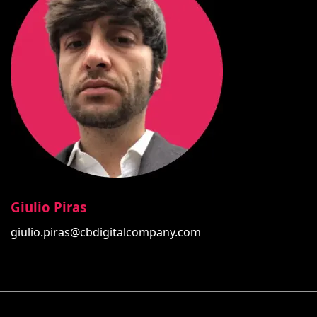
Giulio Piras
giulio.piras@cbdigitalcompany.com