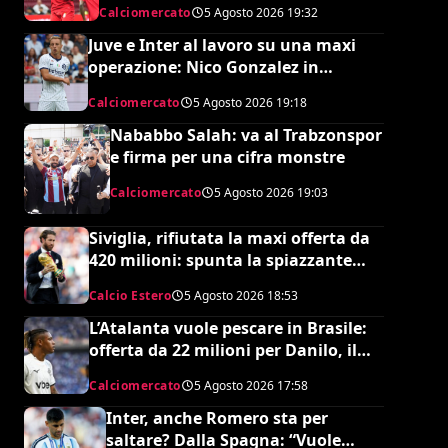
Calciomercato
5 Agosto 2026
19:32
Juve e Inter al lavoro su una maxi
operazione: Nico Gonzalez in
nerazzurro, Frattesi a Torino
Calciomercato
5 Agosto 2026
19:18
Nababbo Salah: va al Trabzonspor
e firma per una cifra monstre
Calciomercato
5 Agosto 2026
19:03
Siviglia, rifiutata la maxi offerta da
420 milioni: spunta la spiazzante
clausola “anti-Ramos”
Calcio Estero
5 Agosto 2026
18:53
L’Atalanta vuole pescare in Brasile:
offerta da 22 milioni per Danilo, il
Botafogo ne vuole 35
Calciomercato
5 Agosto 2026
17:58
Inter, anche Romero sta per
saltare? Dalla Spagna: “Vuole