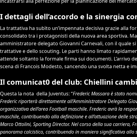
incastrarsi alla perfezione per la pianificazione del mercato
I dettagli dell’accordo e la sinergia c
La trattativa ha subìto un’impennata decisiva grazie alla for
consolidato tra i protagonisti della nuova area sportiva. M
amministratore delegato Giovanni Carnevali, con il quale si 
trattative e dello scouting. Le parti hanno limato rapidamente g
attende soltanto la formale firma sui documenti. L’arrivo de
scena di Francois Modesto, sancendo una svolta netta e imm
Il comunicat0 del club: Chiellini camb
Questa la nota della Juventus: “
Frederic Massara è stato nomin
Frederic riporterà direttamente all’Amministratore Delegato Giova
organizzativa dell’area Football maschile. Frederic avrà la respon
maschile, contribuendo alla definizione e all’attuazione delle strat
Marco Ottolini, Sporting Director. Nel corso della sua carriera, F
panorama calcistico, contribuendo in maniera significativa allo sv