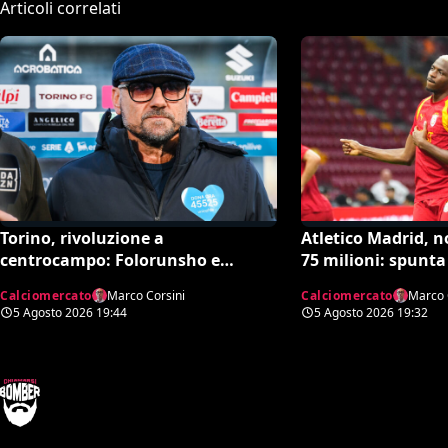
Articoli correlati
Torino, rivoluzione a
Atletico Madrid, 
centrocampo: Folorunsho e
75 milioni: spunta 
Sulemana in cima alla lista di
Tottenham
Calciomercato
Marco Corsini
Calciomercato
Marco 
Petrachi
5 Agosto 2026
19:44
5 Agosto 2026
19:32