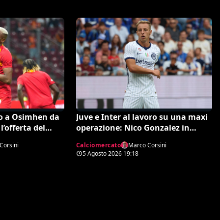
no a Osimhen da
Juve e Inter al lavoro su una maxi
l’offerta del
operazione: Nico Gonzalez in
nerazzurro, Frattesi a Torino
Corsini
Calciomercato
Marco Corsini
5 Agosto 2026
19:18