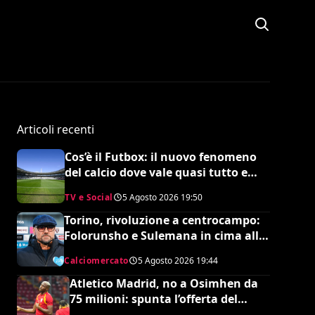
Articoli recenti
Cos’è il Futbox: il nuovo fenomeno
del calcio dove vale quasi tutto e
scoppiano le risse
TV e Social
5 Agosto 2026
19:50
Torino, rivoluzione a centrocampo:
Folorunsho e Sulemana in cima alla
lista di Petrachi
Calciomercato
5 Agosto 2026
19:44
Atletico Madrid, no a Osimhen da
75 milioni: spunta l’offerta del
Tottenham