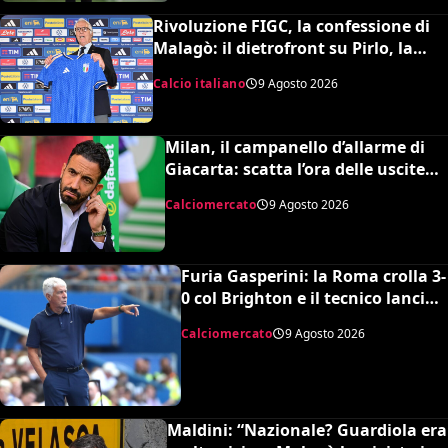
Rivoluzione FIGC, la confessione di
Malagò: il dietrofront su Pirlo, la
scelta Mancini e il nuovo volto
Calcio italiano
9 Agosto 2026
dell’Italia
Milan, il campanello d’allarme di
Giacarta: scatta l’ora delle uscite
per sbloccare Inacio e Hojbjerg
Calciomercato
9 Agosto 2026
Furia Gasperini: la Roma crolla 3-
0 col Brighton e il tecnico lancia
l’allarme mercato
Calciomercato
9 Agosto 2026
Maldini: “Nazionale? Guardiola era