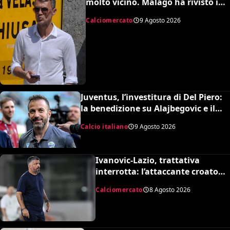
molto vicino. Malagò ha rivisto i
patti, dovevo dimettermi”
Calciomercato
9 Agosto 2026
Juventus, l’investitura di Del Piero:
la benedizione su Alajbegovic e il
fattore Spalletti per il ritorno in alto
Calcio italiano
9 Agosto 2026
Ivanovic-Lazio, trattativa
interrotta: l’attaccante croato
rifiuta il trasferimento
Calciomercato
8 Agosto 2026