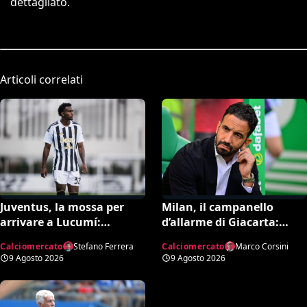
dettagliato.
Articoli correlati
Juventus, la mossa per
Milan, il campanello
arrivare a Lucumí:
d’allarme di Giacarta:
possibile inserimento di
scatta l’ora delle uscite per
Calciomercato
Stefano Ferrera
Calciomercato
Marco Corsini
Cabal come contropartita
sbloccare Inacio e
9 Agosto 2026
9 Agosto 2026
Hojbjerg