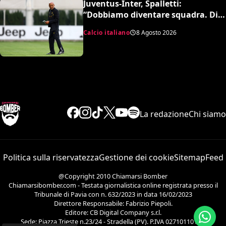
Juventus-Inter, Spalletti:
“Dobbiamo diventare squadra. Di
Gregorio? Cose che possono
Calcio italiano
8 Agosto 2026
capitare”
La redazione
Chi siamo
Politica sulla riservatezza
Gestione dei cookie
Sitemap
Feed
@Copyright 2010 Chiamarsi Bomber
Chiamarsibomber.com - Testata giornalistica online registrata presso il
Tribunale di Pavia con n. 632/2023 in data 16/02/2023
Direttore Responsabile: Fabrizio Piepoli.
Editore: CB Digital Company s.r.l.
Sede: Piazza Trieste n.23/24 - Stradella (PV). P.IVA 02710110186.