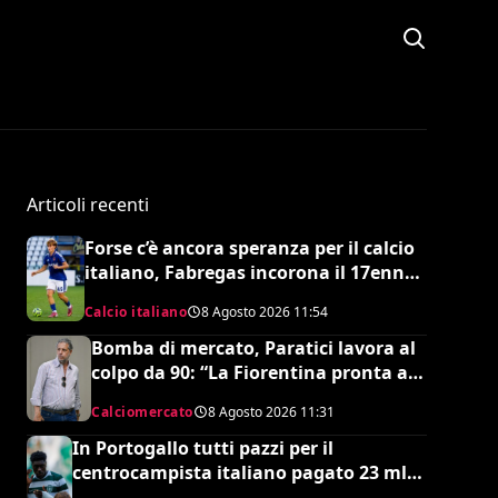
Articoli recenti
Forse c’è ancora speranza per il calcio
italiano, Fabregas incorona il 17enne
Riccardo Cassano: “È come Pirlo e
Calcio italiano
8 Agosto 2026
11:54
Busquets”
Bomba di mercato, Paratici lavora al
colpo da 90: “La Fiorentina pronta a
un grosso esborso economico”
Calciomercato
8 Agosto 2026
11:31
In Portogallo tutti pazzi per il
centrocampista italiano pagato 23 mln
ma snobbato dalla Nazionale maggiore