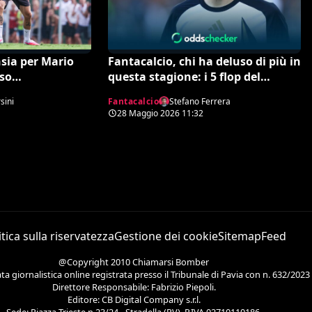
nsia per Mario
Fantacalcio, chi ha deluso di più in
sso
questa stagione: i 5 flop del
 Celtic e
campionato
sini
Fantacalcio
Stefano Ferrera
28 Maggio 2026
11:32
itica sulla riservatezza
Gestione dei cookie
Sitemap
Feed
@Copyright 2010 Chiamarsi Bomber
 giornalistica online registrata presso il Tribunale di Pavia con n. 632/2023
Direttore Responsabile: Fabrizio Piepoli.
Editore: CB Digital Company s.r.l.
Sede: Piazza Trieste n.23/24 - Stradella (PV). P.IVA 02710110186.