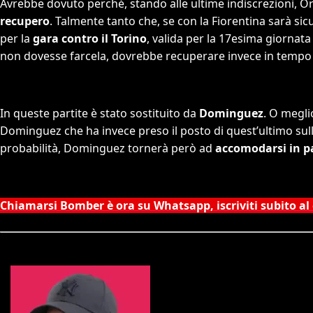
Avrebbe dovuto perché, stando alle ultime indiscrezioni, O
recupero
. Talmente tanto che, se con la Fiorentina sarà si
per la
gara contro il Torino
, valida per la 17esima giornat
non dovesse farcela, dovrebbe recuperare invece in tempo 
In queste partite è stato sostituito da
Dominguez
. O megli
Dominguez che ha invece preso il posto di quest’ultimo sulla
probabilità, Dominguez tornerà però ad
accomodarsi in 
Chiamarsi Bomber è ora su Whatsapp, iscriviti subito al