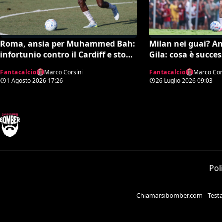
Roma, ansia per Muhammed Bah:
Milan nei guai? A
infortunio contro il Cardiff e stop
Gila: cosa è succe
per il giovane di Gasperini
nell’amichevole col
Fantacalcio
Marco Corsini
Fantacalcio
Marco Cor
quando torna
1 Agosto 2026
17:26
26 Luglio 2026
09:03
Pol
Chiamarsibomber.com - Testata