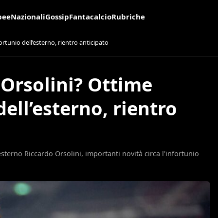
pee
Nazionali
Gossip
Fantacalcio
Rubriche
rtunio dell’esterno, rientro anticipato
Orsolini? Ottime
dell’esterno, rientro
sterno Riccardo Orsolini, importanti novità circa l'infortunio