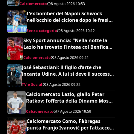
Calciomercato
8 Agosto 2026
10:53
e dalla Serie A: lo strano caso di Issa
Doumbia
L’ex bomber del Napoli Schwock
nell’occhio del ciclone dopo le frasi
shock su Mario Roggero
Senza categoria
8 Agosto 2026
10:12
Sky Sport annuncia: “Nella notte la
Lazio ha trovato l’intesa col Benfica
per Ivanovic. Si attende il sì del
Calciomercato
8 Agosto 2026
09:42
giocatore”
José Sebastiani: il figlio d’arte che
incanta Udine. A lui si deve il successo
del Festival di Sanremo, ora sogna il
TV e Social
8 Agosto 2026
09:22
debutto in Serie A
Calciomercato Lazio, giallo Petar
Ratkov: l’offerta della Dinamo Mosca
e la smentita dell’agente
Calciomercato
7 Agosto 2026
19:59
Calciomercato Como, Fàbregas
punta Franjo Ivanović per l’attacco: