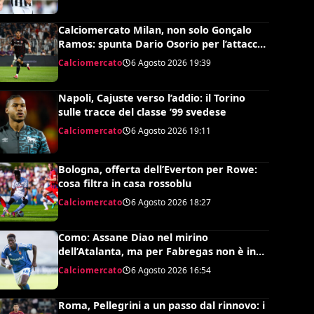
Calciomercato Milan, non solo Gonçalo
Ramos: spunta Dario Osorio per l’attacco
di Amorim
Calciomercato
6 Agosto 2026
19:39
Napoli, Cajuste verso l’addio: il Torino
sulle tracce del classe ’99 svedese
Calciomercato
6 Agosto 2026
19:11
Bologna, offerta dell’Everton per Rowe:
cosa filtra in casa rossoblu
Calciomercato
6 Agosto 2026
18:27
Como: Assane Diao nel mirino
dell’Atalanta, ma per Fabregas non è in
uscita
Calciomercato
6 Agosto 2026
16:54
Roma, Pellegrini a un passo dal rinnovo: i