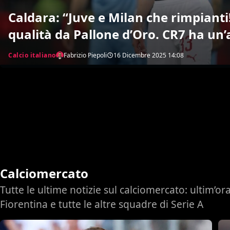
Caldara: “Juve e Milan che rimpianti
qualità da Pallone d’Oro. CR7 ha un
incredibile. Di Ilicic mi stringe il cuor
Calcio italiano
Fabrizio Piepoli
16 Dicembre 2025
14:08
Calciomercato
Tutte le ultime notizie sul calciomercato: ultim’ora
Fiorentina e tutte le altre squadre di Serie A