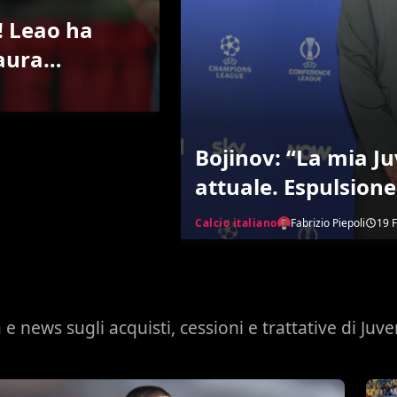
! Leao ha
’aura
e!”
Bojinov: “La mia Juv
attuale. Espulsion
non Chivu. Fiorenti
Calcio italiano
Fabrizio Piepoli
19 
ecco come ci salv
 e news sugli acquisti, cessioni e trattative di Juv