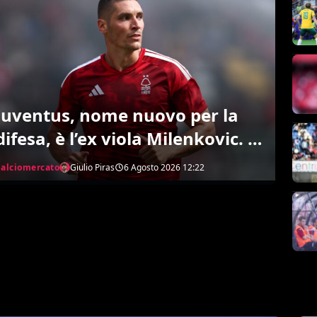
Juventus, nome nuovo per la
difesa, è l’ex viola Milenkovic. Il
Nottingham chiede quasi 30
alciomercato
Giulio Piras
6 Agosto 2026
12:22
milioni