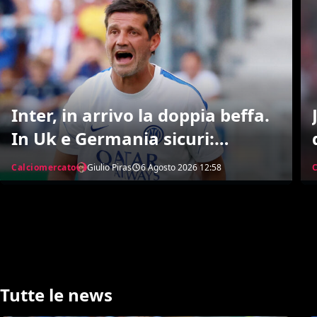
Inter, in arrivo la doppia beffa.
In Uk e Germania sicuri:
“Romero all’Atletico e Diaby al
Calciomercato
Giulio Piras
6 Agosto 2026
12:58
C
Bayer”
Tutte le news