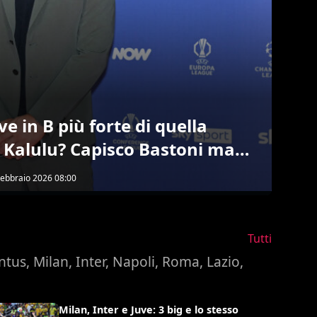
e in B più forte di quella
e Kalulu? Capisco Bastoni ma
na? Ci sono passato anch’io,
Febbraio 2026
08:00
ammo!”
Tutti
entus, Milan, Inter, Napoli, Roma, Lazio,
Milan, Inter e Juve: 3 big e lo stesso