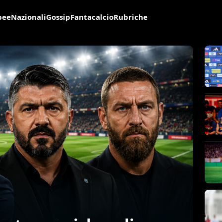
pee
Nazionali
Gossip
Fantacalcio
Rubriche