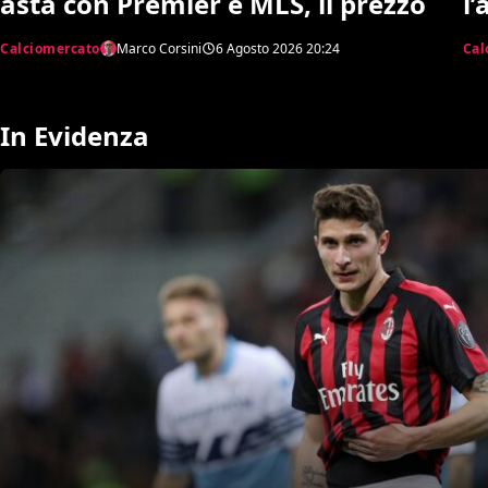
l’
asta con Premier e MLS, il prezzo
Pi
Cal
Calciomercato
Marco Corsini
6 Agosto 2026
20:24
In Evidenza