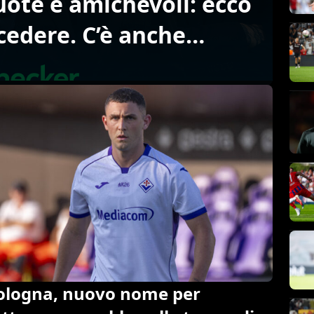
quote e amichevoli: ecco
ocedere. C’è anche
ologna, nuovo nome per