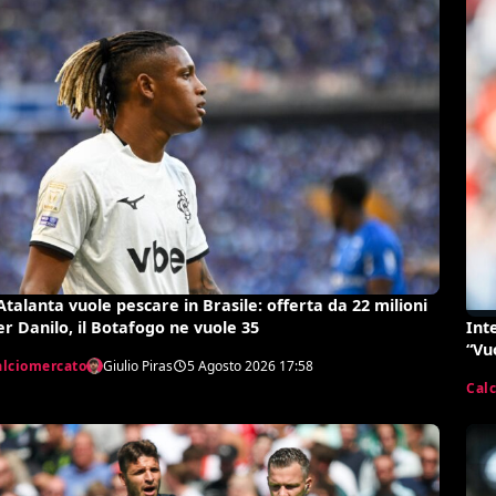
’Atalanta vuole pescare in Brasile: offerta da 22 milioni
Int
er Danilo, il Botafogo ne vuole 35
“Vuo
alciomercato
Giulio Piras
5 Agosto 2026
17:58
Cal