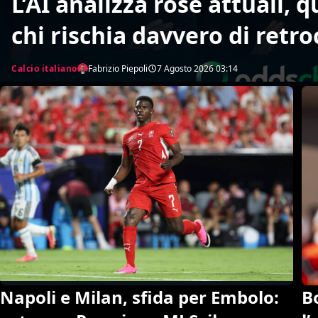
L’AI analizza rose attuali, 
chi rischia davvero di retr
un’insospettabile
Calcio italiano
Fabrizio Piepoli
7 Agosto 2026
03:14
B
Napoli e Milan, sfida per Embolo: