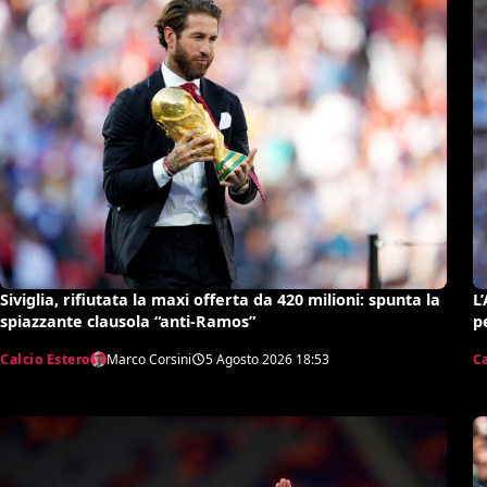
Siviglia, rifiutata la maxi offerta da 420 milioni: spunta la
L
spiazzante clausola “anti-Ramos”
p
Calcio Estero
Marco Corsini
5 Agosto 2026
18:53
C