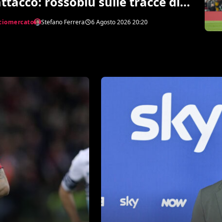
attacco: rossoblu sulle tracce di
ccoli
ciomercato
Stefano Ferrera
6 Agosto 2026
20:20