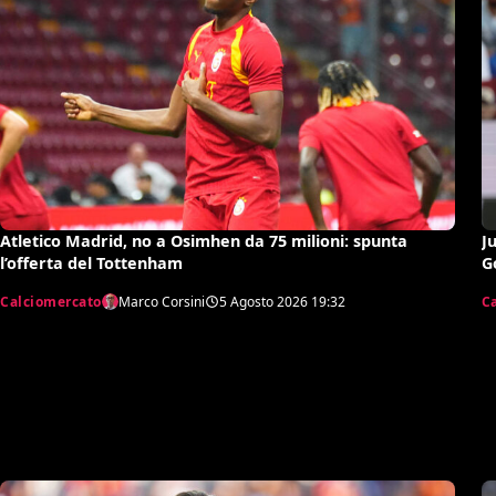
Atletico Madrid, no a Osimhen da 75 milioni: spunta
J
l’offerta del Tottenham
G
Calciomercato
Marco Corsini
5 Agosto 2026
19:32
C