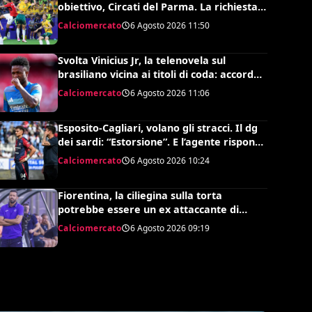
obiettivo, Circati del Parma. La richiesta è
di 35 milioni
Calciomercato
6 Agosto 2026
11:50
Svolta Vinicius Jr, la telenovela sul
brasiliano vicina ai titoli di coda: accordo
monstre
Calciomercato
6 Agosto 2026
11:06
Esposito-Cagliari, volano gli stracci. Il dg
dei sardi: “Estorsione”. E l’agente risponde
in maniera durissima
Calciomercato
6 Agosto 2026
10:24
Fiorentina, la ciliegina sulla torta
potrebbe essere un ex attaccante di
Grosso: occhi su Pinamonti
Calciomercato
6 Agosto 2026
09:19