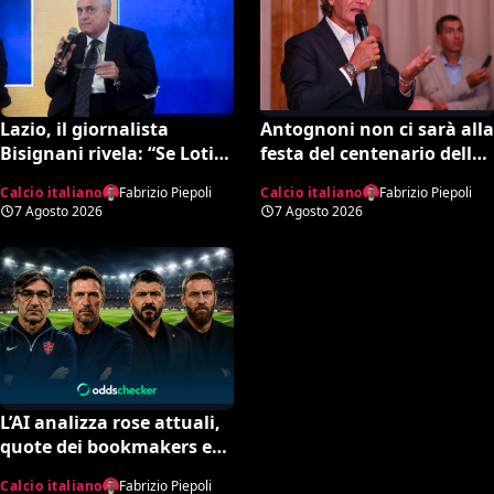
Lazio, il giornalista
Antognoni non ci sarà alla
Bisignani rivela: “Se Lotito
festa del centenario della
non trova quella cifra
Fiorentina. Il figlio scrive
Calcio italiano
Fabrizio Piepoli
Calcio italiano
Fabrizio Piepoli
entro tale data il destino è
una lettera al vetriolo a
7 Agosto 2026
7 Agosto 2026
segnato”
Commisso jr. I motivi di
questa scelta e cosa sta
succedendo
L’AI analizza rose attuali,
quote dei bookmakers e
amichevoli: ecco chi
Calcio italiano
Fabrizio Piepoli