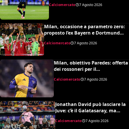
United pronti al maxi rilancio
Calciomercato
7 Agosto 2026
Milan, occasione a parametro zero:
proposto l’ex Bayern e Dortmund
Raphaël Guerreiro per il nuovo
Calciomercato
7 Agosto 2026
modulo
Milan, obiettivo Paredes: offerta
dei rossoneri per il
centrocampista argentino
Calciomercato
7 Agosto 2026
Jonathan David può lasciare la
Juve: c’è il Galatasaray, ma
dipende da Leao
Calciomercato
7 Agosto 2026