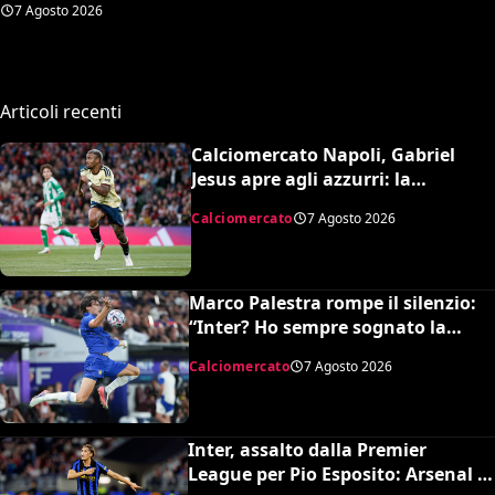
rischia davvero di
7 Agosto 2026
retrocedere. C’è anche
un’insospettabile
Articoli recenti
Calciomercato Napoli, Gabriel
Jesus apre agli azzurri: la
situazione e il prezzo dell’Arsenal
Calciomercato
7 Agosto 2026
Marco Palestra rompe il silenzio:
“Inter? Ho sempre sognato la
Premier League e il Chelsea”
Calciomercato
7 Agosto 2026
Inter, assalto dalla Premier
League per Pio Esposito: Arsenal e