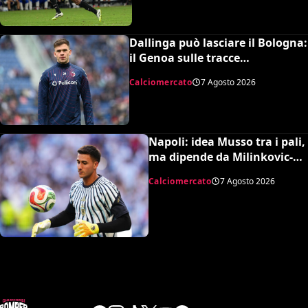
Dallinga può lasciare il Bologna:
il Genoa sulle tracce
dell’attaccante olandese
Calciomercato
7 Agosto 2026
Napoli: idea Musso tra i pali,
ma dipende da Milinkovic-
Savic
Calciomercato
7 Agosto 2026