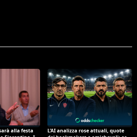
arà alla festa
L’AI analizza rose attuali, quote