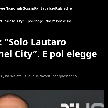
pee
Nazionali
Gossip
Fantacalcio
Rubriche
 Real o nel City”. E poi elegge il suo Pallone d’Oro
: “Solo Lautaro
el City”. E poi elegge
, ha svelato i suoi due favoriti per quest'anno