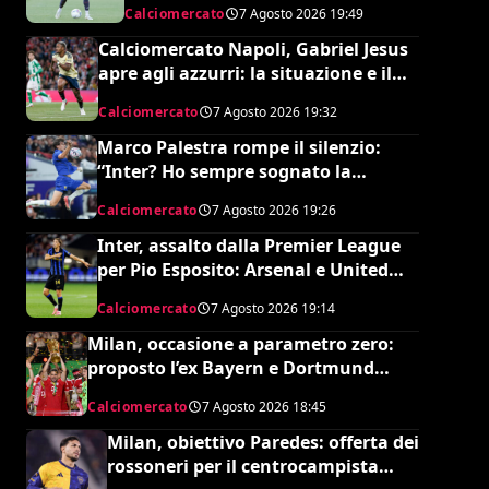
Calciomercato
7 Agosto 2026
19:49
Calciomercato Napoli, Gabriel Jesus
apre agli azzurri: la situazione e il
prezzo dell’Arsenal
Calciomercato
7 Agosto 2026
19:32
Marco Palestra rompe il silenzio:
“Inter? Ho sempre sognato la
Premier League e il Chelsea”
Calciomercato
7 Agosto 2026
19:26
Inter, assalto dalla Premier League
per Pio Esposito: Arsenal e United
pronti al maxi rilancio
Calciomercato
7 Agosto 2026
19:14
Milan, occasione a parametro zero:
proposto l’ex Bayern e Dortmund
Raphaël Guerreiro per il nuovo
Calciomercato
7 Agosto 2026
18:45
modulo
Milan, obiettivo Paredes: offerta dei
rossoneri per il centrocampista