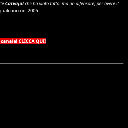
c’è
Carvajal
che ha vinto tutto: ma un difensore, per avere il
 qualcuno nel 2006…
 canale! CLICCA QUI!