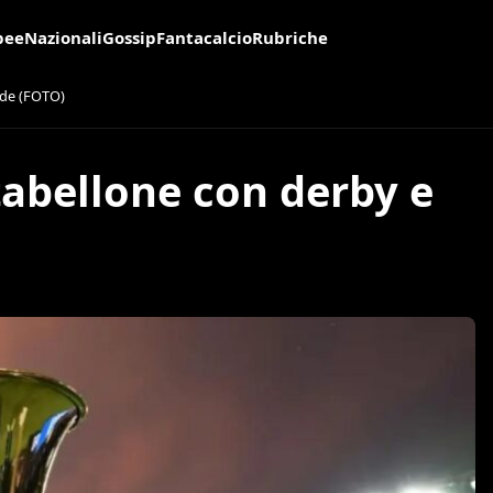
pee
Nazionali
Gossip
Fantacalcio
Rubriche
fide (FOTO)
 tabellone con derby e