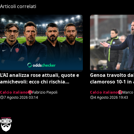
Articoli correlati
L’AI analizza rose attuali, quote e
Genoa travolto d
amichevoli: ecco chi rischia
clamoroso 10-1 in
davvero di retrocedere. C’è anche
record negativo st
Calcio italiano
Fabrizio Piepoli
Calcio italiano
Marco 
un’insospettabile
7 Agosto 2026
03:14
4 Agosto 2026
19:43