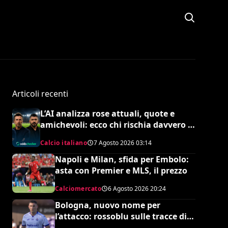
Articoli recenti
L’AI analizza rose attuali, quote e
amichevoli: ecco chi rischia davvero di
retrocedere. C’è anche
Calcio italiano
7 Agosto 2026
03:14
un’insospettabile
Napoli e Milan, sfida per Embolo:
asta con Premier e MLS, il prezzo
Calciomercato
6 Agosto 2026
20:24
Bologna, nuovo nome per
l’attacco: rossoblu sulle tracce di
Piccoli