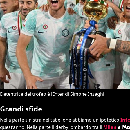
Detentrice del trofeo è l’Inter di Simone Inzaghi
Grandi sfide
Nella parte sinistra del tabellone abbiamo un ipotetico
Inte
quest’anno. Nella parte il derby lombardo tra il
Milan
e l’A