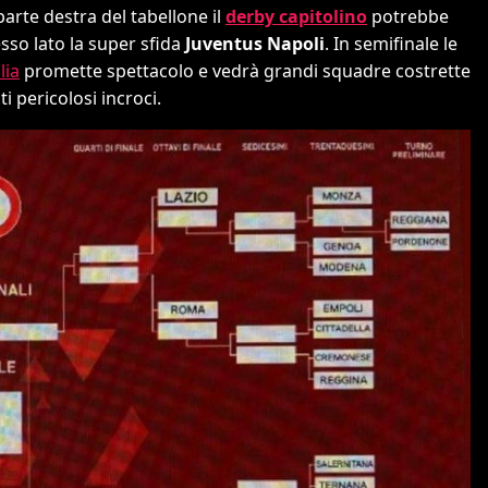
arte destra del tabellone il
derby capitolino
potrebbe
esso lato la super sfida
Juventus Napoli
. In semifinale le
lia
promette spettacolo e vedrà grandi squadre costrette
 pericolosi incroci.