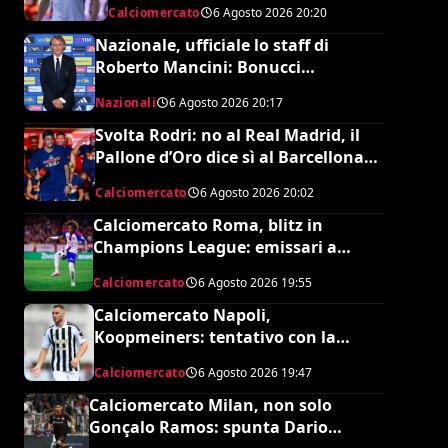
Calciomercato
6 Agosto 2026
20:20
Nazionale, ufficiale lo staff di
Roberto Mancini: Bonucci
collaboratore, Bollini vice
Nazionali
6 Agosto 2026
20:17
Svolta Rodri: no al Real Madrid, il
Pallone d’Oro dice sì al Barcellona
per 50 milioni
Calciomercato
6 Agosto 2026
20:02
Calciomercato Roma, blitz in
Champions League: emissari a
Lione per Malick Fofana
Calciomercato
6 Agosto 2026
19:55
Calciomercato Napoli,
Koopmeiners: tentativo con la
Juventus, la cifra per chiudere
Calciomercato
6 Agosto 2026
19:47
Calciomercato Milan, non solo
Gonçalo Ramos: spunta Dario