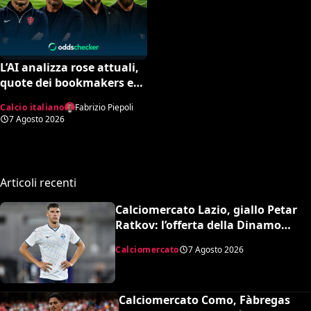
L’AI analizza rose attuali,
quote dei bookmakers e
amichevoli: ecco chi
Calcio italiano
Fabrizio Piepoli
rischia davvero di
7 Agosto 2026
retrocedere. C’è anche
un’insospettabile
Articoli recenti
Calciomercato Lazio, giallo Petar
Ratkov: l’offerta della Dinamo
Mosca e la smentita dell’agente
Calciomercato
7 Agosto 2026
Calciomercato Como, Fàbregas