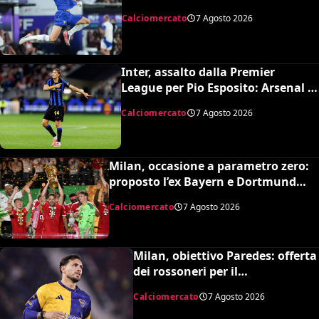
Premier League e il Chelsea”
Calciomercato
7 Agosto 2026
Inter, assalto dalla Premier
League per Pio Esposito: Arsenal e
United pronti al maxi rilancio
Calciomercato
7 Agosto 2026
Milan, occasione a parametro zero:
proposto l’ex Bayern e Dortmund
Raphaël Guerreiro per il nuovo
Calciomercato
7 Agosto 2026
modulo
Milan, obiettivo Paredes: offerta
dei rossoneri per il
centrocampista argentino
Calciomercato
7 Agosto 2026