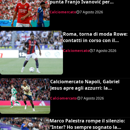
punta Franjo Ivanović per
l’attacco: il punto sulla trattativa
Calciomercato
7 Agosto 2026
Roma, torna di moda Rowe:
contatti in corso con il
Bologna
Calciomercato
7 Agosto 2026
Calciomercato Napoli, Gabriel
Jesus apre agli azzurri: la
situazione e il prezzo dell’Arsenal
Calciomercato
7 Agosto 2026
Marco Palestra rompe il silenzio:
“Inter? Ho sempre sognato la