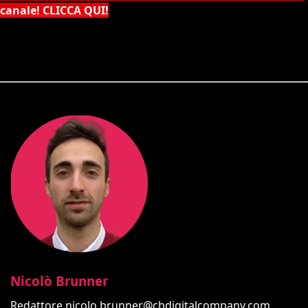
canale! CLICCA QUI!
Nicolò Brunner
Redattore
nicolo.brunner@cbdigitalcompany.com