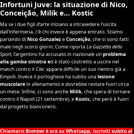
Infortuni Juve: la situazione di Nico,
Conceição, Milik e… Kostic
Ma se i due figli d’arte iniziano a intravedere l’uscita
dall’infermeria, c’è chi invece è appena entrato. Stiamo
parlando di
Nico Gonzalez
e
Conceição
, che si sono fatti
male negli scorsi giorni. Come riporta
La Gazzetta dello
Sport,
l’argentino ha accusato in nazionale un
problema
alla gamba sinistra e
d è stato costretto a uscire nel
match contro il Cile: appare difficile un suo rientro già a
Empoli. Invece il portoghese ha subito una
lesione
muscolare
in allenamento e dovrebbe restare fuori circa
un mese. Infine, ci sono anche
Milik
, che spera di tornare
contro il Napoli (21 settembre), e
Kostic
, che però è fuori
dal progetto bianconero.
Chiamarsi Bomber è ora su Whatsapp, iscriviti subito al