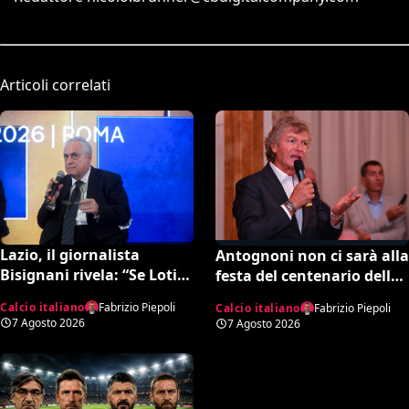
Articoli correlati
Lazio, il giornalista
Antognoni non ci sarà alla
Bisignani rivela: “Se Lotito
festa del centenario della
non trova quella cifra
Fiorentina. Il figlio scrive
Calcio italiano
Fabrizio Piepoli
Calcio italiano
Fabrizio Piepoli
entro tale data il destino è
una lettera al vetriolo a
7 Agosto 2026
7 Agosto 2026
segnato”
Commisso jr. I motivi di
questa scelta e cosa sta
succedendo