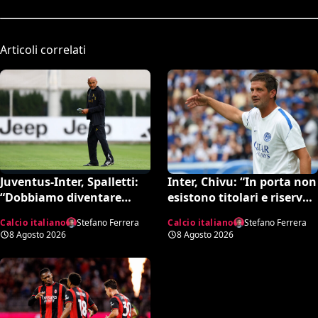
Articoli correlati
Inter, Chivu: “In porta non
Juventus-Inter, Spalletti:
esistono titolari e riserve.
“Dobbiamo diventare
La Juve è forte dirà la sua”
squadra. Di Gregorio?
Calcio italiano
Stefano Ferrera
Calcio italiano
Stefano Ferrera
Cose che possono
8 Agosto 2026
8 Agosto 2026
capitare”