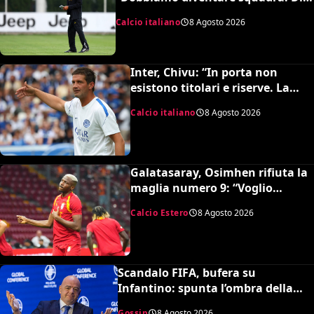
Gregorio? Cose che possono
Calcio italiano
8 Agosto 2026
capitare”
Inter, Chivu: “In porta non
esistono titolari e riserve. La
Juve è forte dirà la sua”
Calcio italiano
8 Agosto 2026
Galatasaray, Osimhen rifiuta la
maglia numero 9: “Voglio
continuare con il 45”
Calcio Estero
8 Agosto 2026
Scandalo FIFA, bufera su
Infantino: spunta l’ombra della
presunta amante pagata dalla
Gossip
8 Agosto 2026