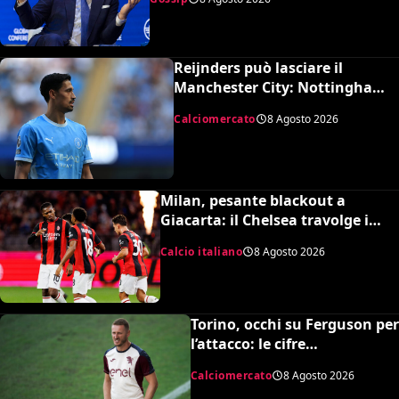
UEFA
Reijnders può lasciare il
Manchester City: Nottingham
Forest in pressing
Calciomercato
8 Agosto 2026
Milan, pesante blackout a
Giacarta: il Chelsea travolge i
rossoneri 3-0 in amichevole
Calcio italiano
8 Agosto 2026
Torino, occhi su Ferguson per
l’attacco: le cifre
dell’operazione
Calciomercato
8 Agosto 2026