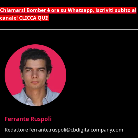
Chiamarsi Bomber è ora su Whatsapp, iscriviti subito al
canale! CLICCA QUI!
Ferrante Ruspoli
Redattore
ferrante.ruspoli@cbdigitalcompany.com