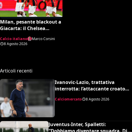
Milan, pesante blackout a
Giacarta: il Chelsea
travolge i rossoneri 3-0 in
Calcio italiano
Marco Corsini
amichevole
8 Agosto 2026
Articoli recenti
Ivanovic-Lazio, trattativa
interrotta: l’attaccante croato
rifiuta il trasferimento
Calciomercato
8 Agosto 2026
Juventus-Inter, Spalletti:
“Dobbiamo diventare squadra. Di