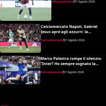
Calciomercato
7 Agosto 2026
Calciomercato Napoli, Gabriel
Jesus apre agli azzurri: la
situazione e il prezzo dell’Arsenal
Calciomercato
7 Agosto 2026
Marco Palestra rompe il silenzio:
“Inter? Ho sempre sognato la
Premier League e il Chelsea”
Calciomercato
7 Agosto 2026