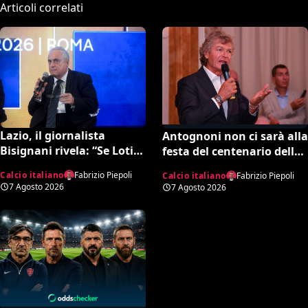
Articoli correlati
Lazio, il giornalista
Antognoni non ci sarà alla
Bisignani rivela: “Se Lotito
festa del centenario della
non trova quella cifra
Fiorentina. Il figlio scrive
Calcio italiano
Fabrizio Piepoli
Calcio italiano
Fabrizio Piepoli
entro tale data il destino è
una lettera al vetriolo a
7 Agosto 2026
7 Agosto 2026
segnato”
Commisso jr. I motivi di
questa scelta e cosa sta
succedendo