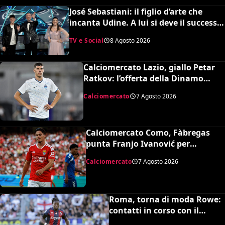
José Sebastiani: il figlio d’arte che
incanta Udine. A lui si deve il successo
del Festival di Sanremo, ora sogna il
TV e Social
8 Agosto 2026
debutto in Serie A
Calciomercato Lazio, giallo Petar
Ratkov: l’offerta della Dinamo
Mosca e la smentita dell’agente
Calciomercato
7 Agosto 2026
Calciomercato Como, Fàbregas
punta Franjo Ivanović per
l’attacco: il punto sulla trattativa
Calciomercato
7 Agosto 2026
Roma, torna di moda Rowe:
contatti in corso con il
Bologna