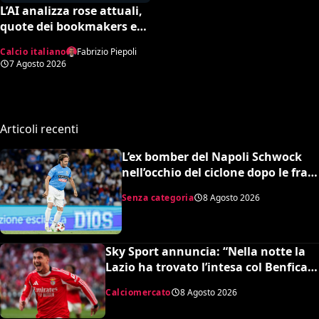
L’AI analizza rose attuali,
quote dei bookmakers e
amichevoli: ecco chi
Calcio italiano
Fabrizio Piepoli
rischia davvero di
7 Agosto 2026
retrocedere. C’è anche
un’insospettabile
Articoli recenti
L’ex bomber del Napoli Schwock
nell’occhio del ciclone dopo le frasi
shock su Mario Roggero
Senza categoria
8 Agosto 2026
Sky Sport annuncia: “Nella notte la
Lazio ha trovato l’intesa col Benfica
per Ivanovic. Si attende il sì del
Calciomercato
8 Agosto 2026
giocatore”