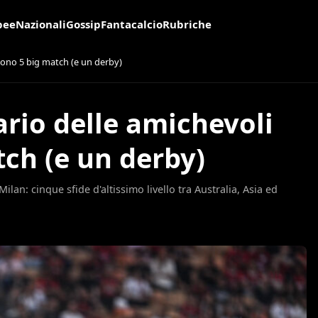
pee
Nazionali
Gossip
Fantacalcio
Rubriche
i sono 5 big match (e un derby)
ario delle amichevoli
tch (e un derby)
ilan: cinque sfide d'altissimo livello tra Australia, Asia ed