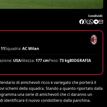
Condividi:
11
Squadra:
AC Milan
azione:
USA
Altezza:
177 cm
Peso:
73 kg
BIOGRAFIA
lendario di amichevoli ricco e variegato che porterà il
uovi schemi della squadra. Stando a quanto riportato dalla
 programma una serie di amichevoli che ci daranno un
di identificare il nuovo condottiero dalla panchina.