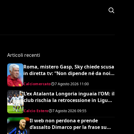
Articoli recenti
Roma, mistero Gasp, Sky chiede scusa
in diretta tv: “Non dipende né da noi
né da lui”. Colpo a sorpresa in arrivo?
Calciomercato
7 Agosto 2026
11:00
L’ex Atalanta Longoria inguaia l’OM: il
club rischia la retrocessione in Ligue 2
e svende tutti i suoi pezzi pregiati
Calcio Estero
7 Agosto 2026
09:55
Il web non perdona e prende
d’assalto Dimarco per la frase su
Baresi (VIDEO)