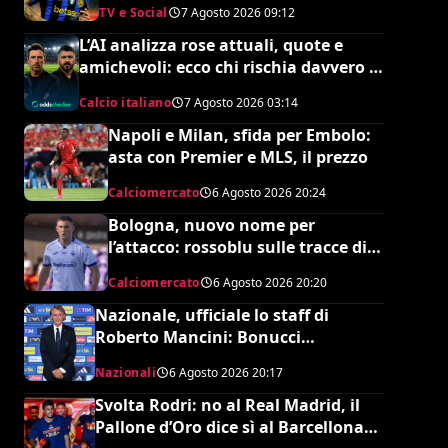
TV e Social
7 Agosto 2026
09:12
L’AI analizza rose attuali, quote e
amichevoli: ecco chi rischia davvero di
retrocedere. C’è anche
Calcio italiano
7 Agosto 2026
03:14
un’insospettabile
Napoli e Milan, sfida per Embolo:
asta con Premier e MLS, il prezzo
Calciomercato
6 Agosto 2026
20:24
Bologna, nuovo nome per
l’attacco: rossoblu sulle tracce di
Piccoli
Calciomercato
6 Agosto 2026
20:20
Nazionale, ufficiale lo staff di
Roberto Mancini: Bonucci
collaboratore, Bollini vice
Nazionali
6 Agosto 2026
20:17
Svolta Rodri: no al Real Madrid, il
Pallone d’Oro dice sì al Barcellona