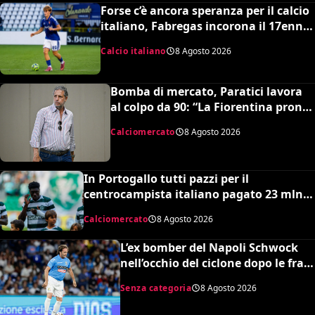
Forse c’è ancora speranza per il calcio
italiano, Fabregas incorona il 17enne
Riccardo Cassano: “È come Pirlo e
Calcio italiano
8 Agosto 2026
Busquets”
Bomba di mercato, Paratici lavora
al colpo da 90: “La Fiorentina pronta
a un grosso esborso economico”
Calciomercato
8 Agosto 2026
In Portogallo tutti pazzi per il
centrocampista italiano pagato 23 mln
ma snobbato dalla Nazionale maggiore e
Calciomercato
8 Agosto 2026
dalla Serie A: lo strano caso di Issa
Doumbia
L’ex bomber del Napoli Schwock
nell’occhio del ciclone dopo le frasi
shock su Mario Roggero
Senza categoria
8 Agosto 2026