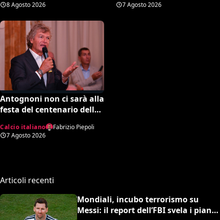
entro tale data il destino è
17enne Riccardo Cassano:
7 Agosto 2026
8 Agosto 2026
segnato”
“È come Pirlo e Busquets”
Antognoni non ci sarà alla
festa del centenario della
Fiorentina. Il figlio scrive
Calcio italiano
Fabrizio Piepoli
una lettera al vetriolo a
7 Agosto 2026
Commisso jr. I motivi di
questa scelta e cosa sta
succedendo
Articoli recenti
Mondiali, incubo terrorismo su
Messi: il report dell’FBI svela i piani