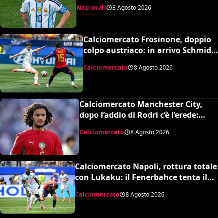
sventati durante la Coppa del
Nazionali
8 Agosto 2026
Mondo
Calciomercato Frosinone, doppio
colpo austriaco: in arrivo Schmid e
Grillitsch per la Serie A
Calciomercato
8 Agosto 2026
Calciomercato Manchester City,
dopo l’addio di Rodri c’è l’erede:
assalto al talento Bouaddi del Lilla
Calciomercato
8 Agosto 2026
Calciomercato Napoli, rottura totale
con Lukaku: il Fenerbahce tenta il
blitz ma c’è il nodo clausola Chelsea
Calciomercato
8 Agosto 2026