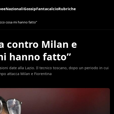
pee
Nazionali
Gossip
Fantacalcio
Rubriche
Ecco cosa mi hanno fatto”
na contro Milan e
mi hanno fatto”
oni date alla Lazio. Il tecnico toscano, dopo un periodo in cui
tempo attacca Milan e Fiorentina