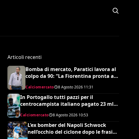
Articoli recenti
Bomba di mercato, Paratici lavora al
colpo da 90: “La Fiorentina pronta a
un grosso esborso economico”
Calciomercato
8 Agosto 2026
11:31
In Portogallo tutti pazzi per il
centrocampista italiano pagato 23 mln
ma snobbato dalla Nazionale maggiore
Calciomercato
8 Agosto 2026
10:53
e dalla Serie A: lo strano caso di Issa
Doumbia
L’ex bomber del Napoli Schwock
nell’occhio del ciclone dopo le frasi
shock su Mario Roggero