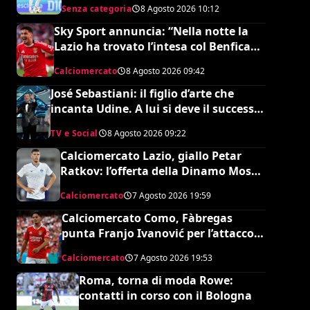
Senza categoria
8 Agosto 2026
10:12
Sky Sport annuncia: “Nella notte la
Lazio ha trovato l’intesa col Benfica
per Ivanovic. Si attende il sì del
Calciomercato
8 Agosto 2026
09:42
giocatore”
José Sebastiani: il figlio d’arte che
incanta Udine. A lui si deve il successo
del Festival di Sanremo, ora sogna il
TV e Social
8 Agosto 2026
09:22
debutto in Serie A
Calciomercato Lazio, giallo Petar
Ratkov: l’offerta della Dinamo Mosca
e la smentita dell’agente
Calciomercato
7 Agosto 2026
19:59
Calciomercato Como, Fàbregas
punta Franjo Ivanović per l’attacco:
il punto sulla trattativa
Calciomercato
7 Agosto 2026
19:53
Roma, torna di moda Rowe:
contatti in corso con il Bologna