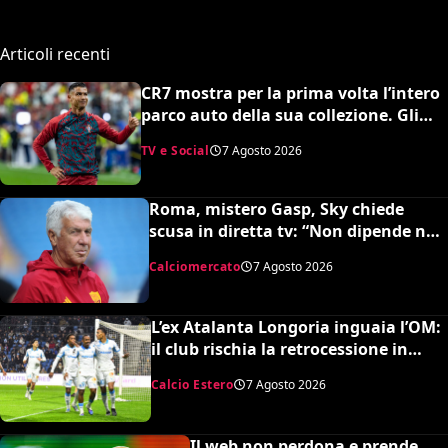
Articoli recenti
CR7 mostra per la prima volta l’intero
parco auto della sua collezione. Gli
esperti stimano il valore complessivo
TV e Social
7 Agosto 2026
ed è da urlo
Roma, mistero Gasp, Sky chiede
scusa in diretta tv: “Non dipende né
da noi né da lui”. Colpo a sorpresa in
Calciomercato
7 Agosto 2026
arrivo?
L’ex Atalanta Longoria inguaia l’OM:
il club rischia la retrocessione in
Ligue 2 e svende tutti i suoi pezzi
Calcio Estero
7 Agosto 2026
pregiati
Il web non perdona e prende