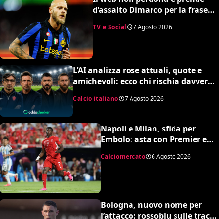
d’assalto Dimarco per la frase
su Baresi (VIDEO)
TV e Social
7 Agosto 2026
L’AI analizza rose attuali, quote e
amichevoli: ecco chi rischia davvero
di retrocedere. C’è anche
Calcio italiano
7 Agosto 2026
un’insospettabile
Napoli e Milan, sfida per
Embolo: asta con Premier e
MLS, il prezzo
Calciomercato
6 Agosto 2026
Bologna, nuovo nome per
l’attacco: rossoblu sulle tracce