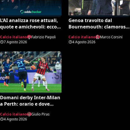
L’AI analizza rose attuali,
Genoa travolto dal
quote e amichevoli: ecco
Bournemouth: clamoroso
chi rischia davvero di
10-1 in amichevole e
Calcio italiano
Fabrizio Piepoli
Calcio italiano
Marco Corsini
retrocedere. C’è anche
record negativo storico
7 Agosto 2026
4 Agosto 2026
un’insospettabile
Domani derby Inter-Milan
a Perth: orario e dove
vedere il match in tv
Calcio italiano
Giulio Piras
4 Agosto 2026