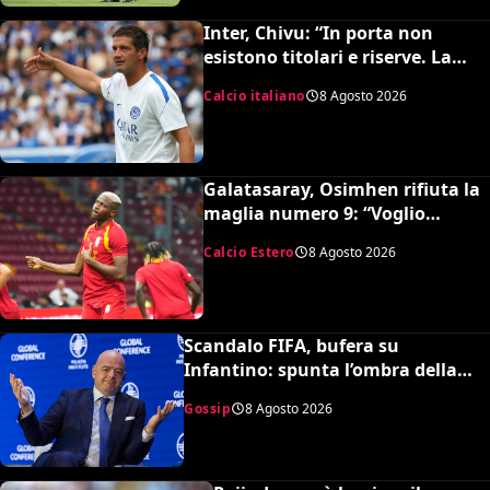
Inter, Chivu: “In porta non
esistono titolari e riserve. La
Juve è forte dirà la sua”
Calcio italiano
8 Agosto 2026
Galatasaray, Osimhen rifiuta la
maglia numero 9: “Voglio
continuare con il 45”
Calcio Estero
8 Agosto 2026
Scandalo FIFA, bufera su
Infantino: spunta l’ombra della
presunta amante pagata dalla
Gossip
8 Agosto 2026
UEFA