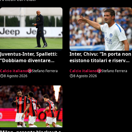
Inter, Chivu: “In porta non
Juventus-Inter, Spalletti:
esistono titolari e riserve.
“Dobbiamo diventare
La Juve è forte dirà la sua”
squadra. Di Gregorio?
Calcio italiano
Stefano Ferrera
Calcio italiano
Stefano Ferrera
Cose che possono
8 Agosto 2026
8 Agosto 2026
capitare”