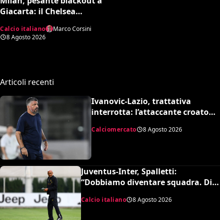
Milan, pesante blackout a
Giacarta: il Chelsea
travolge i rossoneri 3-0 in
Calcio italiano
Marco Corsini
amichevole
8 Agosto 2026
Articoli recenti
Ivanovic-Lazio, trattativa
interrotta: l’attaccante croato
rifiuta il trasferimento
Calciomercato
8 Agosto 2026
Juventus-Inter, Spalletti:
“Dobbiamo diventare squadra. Di
Gregorio? Cose che possono
Calcio italiano
8 Agosto 2026
capitare”