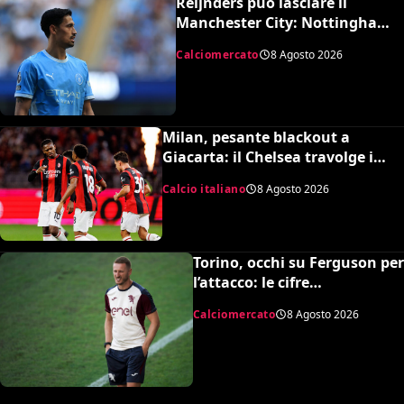
Reijnders può lasciare il
Manchester City: Nottingham
Forest in pressing
Calciomercato
8 Agosto 2026
Milan, pesante blackout a
Giacarta: il Chelsea travolge i
rossoneri 3-0 in amichevole
Calcio italiano
8 Agosto 2026
Torino, occhi su Ferguson per
l’attacco: le cifre
dell’operazione
Calciomercato
8 Agosto 2026