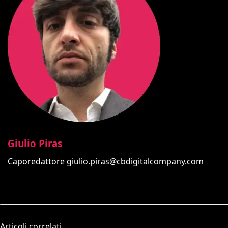
Giulio Piras
Caporedattore
giulio.piras@cbdigitalcompany.com
Articoli correlati