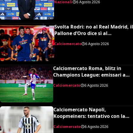
Nazionali
6 Agosto 2026
Svolta Rodri: no al Real Madrid, il
Pallone d’Oro dice sì al
Barcellona per 50 milioni
Calciomercato
6 Agosto 2026
Calciomercato Roma, blitz in
Champions League: emissari a
Lione per Malick Fofana
Calciomercato
6 Agosto 2026
Calciomercato Napoli,
Koopmeiners: tentativo con la
Juventus, la cifra per chiudere
Calciomercato
6 Agosto 2026