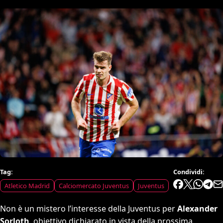
Tag:
Condividi:
Atletico Madrid
Calciomercato Juventus
Juventus
Non è un mistero l’interesse della Juventus per
Alexander
Sorloth
, obiettivo dichiarato in vista della prossima