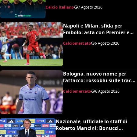
di retrocedere. C’è anche
Calcio italiano
7 Agosto 2026
un’insospettabile
Napoli e Milan, sfida per
Embolo: asta con Premier e
MLS, il prezzo
Calciomercato
6 Agosto 2026
Bologna, nuovo nome per
l’attacco: rossoblu sulle tracce
di Piccoli
Calciomercato
6 Agosto 2026
Nazionale, ufficiale lo staff di
Roberto Mancini: Bonucci
collaboratore, Bollini vice