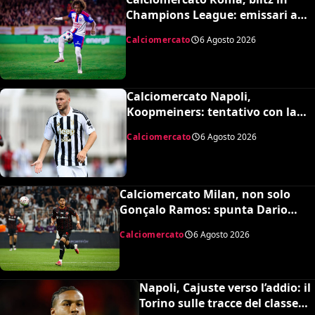
Champions League: emissari a
Lione per Malick Fofana
Calciomercato
6 Agosto 2026
Calciomercato Napoli,
Koopmeiners: tentativo con la
Juventus, la cifra per chiudere
Calciomercato
6 Agosto 2026
Calciomercato Milan, non solo
Gonçalo Ramos: spunta Dario
Osorio per l’attacco di Amorim
Calciomercato
6 Agosto 2026
Napoli, Cajuste verso l’addio: il
Torino sulle tracce del classe