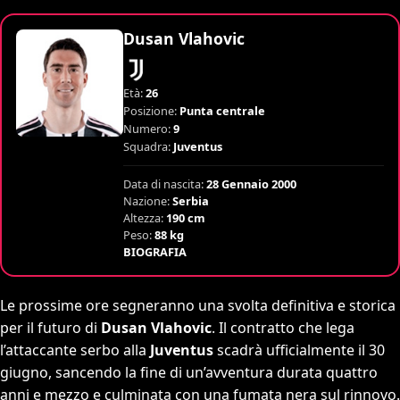
Dusan Vlahovic
Età:
26
Posizione:
Punta centrale
Numero:
9
Squadra:
Juventus
Data di nascita:
28 Gennaio 2000
Nazione:
Serbia
Altezza:
190 cm
Peso:
88 kg
BIOGRAFIA
Le prossime ore segneranno una svolta definitiva e storica
per il futuro di
Dusan Vlahovic
. Il contratto che lega
l’attaccante serbo alla
Juventus
scadrà ufficialmente il 30
giugno, sancendo la fine di un’avventura durata quattro
anni e mezzo e culminata con una fumata nera sul rinnovo.