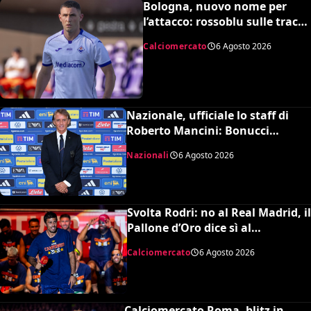
Bologna, nuovo nome per
l’attacco: rossoblu sulle tracce
di Piccoli
Calciomercato
6 Agosto 2026
Nazionale, ufficiale lo staff di
Roberto Mancini: Bonucci
collaboratore, Bollini vice
Nazionali
6 Agosto 2026
Svolta Rodri: no al Real Madrid, il
Pallone d’Oro dice sì al
Barcellona per 50 milioni
Calciomercato
6 Agosto 2026
Calciomercato Roma, blitz in