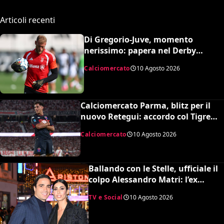
Articoli recenti
Di Gregorio-Juve, momento
nerissimo: papera nel Derby
d’Italia e porta in faccia dal
Calciomercato
10 Agosto 2026
Marsiglia
Calciomercato Parma, blitz per il
nuovo Retegui: accordo col Tigre
per David Romero, cifre e dettagli
Calciomercato
10 Agosto 2026
Ballando con le Stelle, ufficiale il
colpo Alessandro Matri: l’ex
bomber pronto alla sfida
TV e Social
10 Agosto 2026