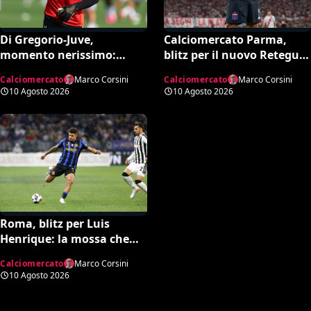
Di Gregorio-Juve,
Calciomercato Parma,
momento nerissimo:
blitz per il nuovo Retegui:
papera nel Derby d’Italia e
accordo col Tigre per
Calciomercato
Marco Corsini
Calciomercato
Marco Corsini
porta in faccia dal
David Romero, cifre e
10 Agosto 2026
10 Agosto 2026
Marsiglia
dettagli
Roma, blitz per Luis
Henrique: la mossa che
spiazza l’Inter e sfida la
Calciomercato
Marco Corsini
Premier
10 Agosto 2026