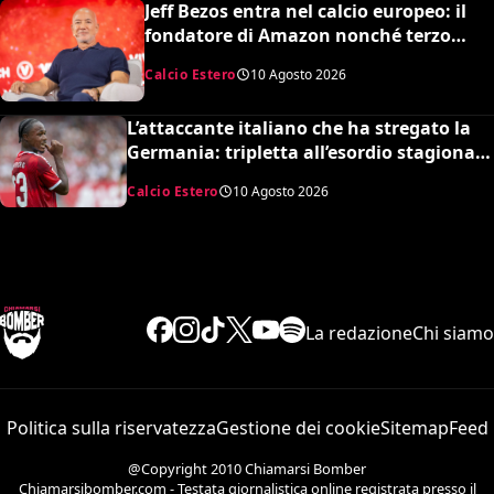
Jeff Bezos entra nel calcio europeo: il
fondatore di Amazon nonché terzo
uomo più ricco al mondo sta per
Calcio Estero
10 Agosto 2026
acquistare quote del Liverpool
L’attaccante italiano che ha stregato la
Germania: tripletta all’esordio stagionale
e valore schizzato a 20 milioni. E pensare
Calcio Estero
10 Agosto 2026
che Zoma un anno fa giocava in Serie C
La redazione
Chi siamo
Politica sulla riservatezza
Gestione dei cookie
Sitemap
Feed
@Copyright 2010 Chiamarsi Bomber
Chiamarsibomber.com - Testata giornalistica online registrata presso il