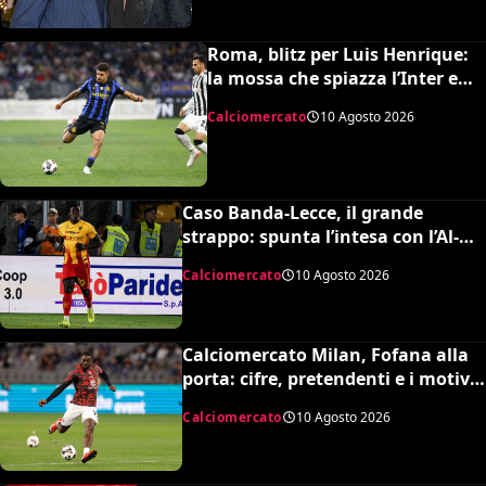
Roma, blitz per Luis Henrique:
la mossa che spiazza l’Inter e
sfida la Premier
Calciomercato
10 Agosto 2026
Caso Banda-Lecce, il grande
strappo: spunta l’intesa con l’Al-
Swehli e il club si rivolge alla FIFA
Calciomercato
10 Agosto 2026
Calciomercato Milan, Fofana alla
porta: cifre, pretendenti e i motivi
della rottura con Amorim
Calciomercato
10 Agosto 2026