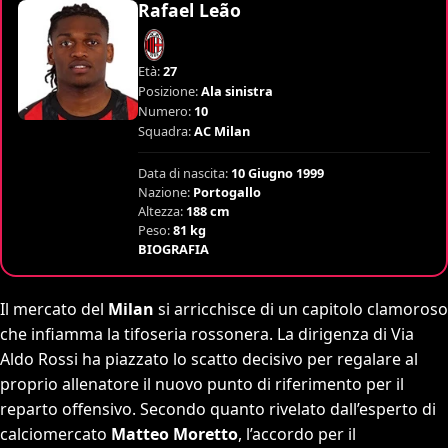
Rafael Leão
Età:
27
Posizione:
Ala sinistra
Numero:
10
Squadra:
AC Milan
Data di nascita:
10 Giugno 1999
Nazione:
Portogallo
Altezza:
188 cm
Peso:
81 kg
BIOGRAFIA
Il mercato del
Milan
si arricchisce di un capitolo clamoroso
che infiamma la tifoseria rossonera. La dirigenza di Via
Aldo Rossi ha piazzato lo scatto decisivo per regalare al
proprio allenatore il nuovo punto di riferimento per il
reparto offensivo. Secondo quanto rivelato dall’esperto di
calciomercato
Matteo Moretto
, l’accordo per il