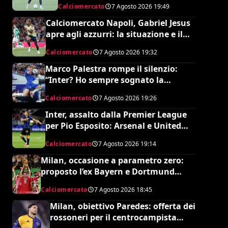
Calciomercato
7 Agosto 2026
19:49
Calciomercato Napoli, Gabriel Jesus
apre agli azzurri: la situazione e il
prezzo dell’Arsenal
Calciomercato
7 Agosto 2026
19:32
Marco Palestra rompe il silenzio:
“Inter? Ho sempre sognato la
Premier League e il Chelsea”
Calciomercato
7 Agosto 2026
19:26
Inter, assalto dalla Premier League
per Pio Esposito: Arsenal e United
pronti al maxi rilancio
Calciomercato
7 Agosto 2026
19:14
Milan, occasione a parametro zero:
proposto l’ex Bayern e Dortmund
Raphaël Guerreiro per il nuovo
Calciomercato
7 Agosto 2026
18:45
modulo
Milan, obiettivo Paredes: offerta dei
rossoneri per il centrocampista