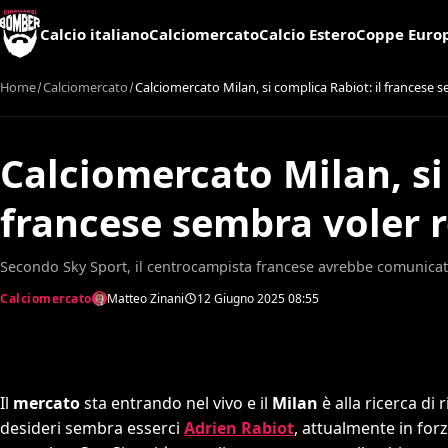
Calcio italiano
Calciomercato
Calcio Estero
Coppe Euro
Home
Calciomercato
Calciomercato Milan, si complica Rabiot: il francese s
Calciomercato Milan, si
francese sembra voler r
Secondo Sky Sport, il centrocampista francese avrebbe comunicato
Calciomercato
Matteo Zinani
12 Giugno 2025
08:55
Il
mercato
sta entrando nel vivo e il
Milan
è alla ricerca di 
desideri sembra esserci
Adrien Rabiot
, attualmente in forza