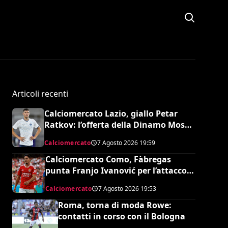
Articoli recenti
Calciomercato Lazio, giallo Petar
Ratkov: l’offerta della Dinamo Mosca
e la smentita dell’agente
Calciomercato
7 Agosto 2026
19:59
Calciomercato Como, Fàbregas
punta Franjo Ivanović per l’attacco:
il punto sulla trattativa
Calciomercato
7 Agosto 2026
19:53
Roma, torna di moda Rowe:
contatti in corso con il Bologna