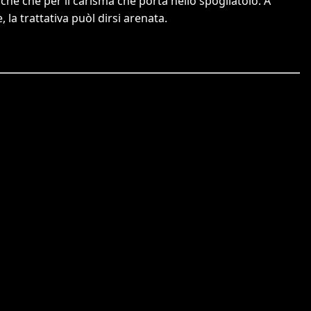
iche che per il carisma che porta nello spogliatoio. A
la trattativa puòl dirsi arenata.