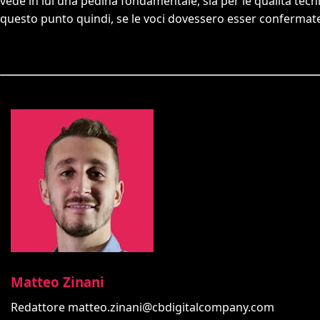
vede in lui una pedina fondamentale, sia per le qualità tecn
questo punto quindi, se le voci dovessero esser confermate, 
Matteo Zinani
Redattore
matteo.zinani@cbdigitalcompany.com