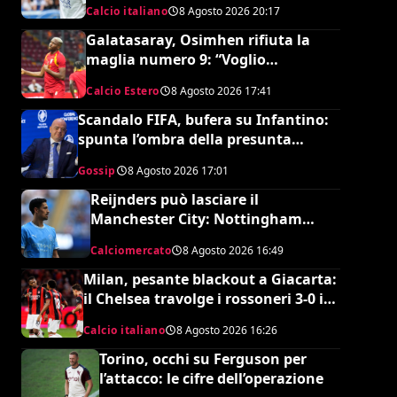
Calcio italiano
8 Agosto 2026
20:17
Galatasaray, Osimhen rifiuta la
maglia numero 9: “Voglio
continuare con il 45”
Calcio Estero
8 Agosto 2026
17:41
Scandalo FIFA, bufera su Infantino:
spunta l’ombra della presunta
amante pagata dalla UEFA
Gossip
8 Agosto 2026
17:01
Reijnders può lasciare il
Manchester City: Nottingham
Forest in pressing
Calciomercato
8 Agosto 2026
16:49
Milan, pesante blackout a Giacarta:
il Chelsea travolge i rossoneri 3-0 in
amichevole
Calcio italiano
8 Agosto 2026
16:26
Torino, occhi su Ferguson per
l’attacco: le cifre dell’operazione