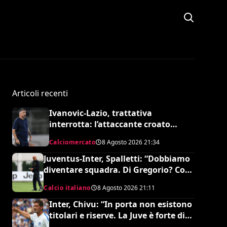
Articoli recenti
Ivanovic-Lazio, trattativa
interrotta: l’attaccante croato
rifiuta il trasferimento
Calciomercato
8 Agosto 2026
21:34
Juventus-Inter, Spalletti: “Dobbiamo
diventare squadra. Di Gregorio? Cose
che possono capitare”
Calcio italiano
8 Agosto 2026
21:11
Inter, Chivu: “In porta non esistono
titolari e riserve. La Juve è forte dirà
la sua”