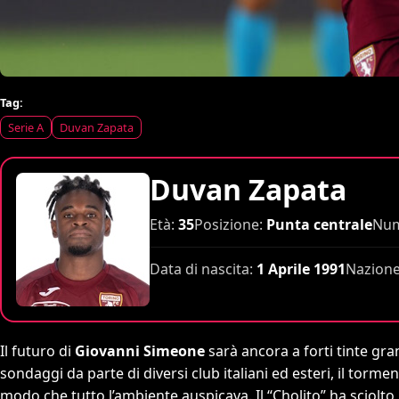
Tag:
Serie A
Duvan Zapata
Duvan Zapata
Età:
35
Posizione:
Punta centrale
Num
Data di nascita:
1 Aprile 1991
Nazione
Il futuro di
Giovanni Simeone
sarà ancora a forti tinte gra
sondaggi da parte di diversi club italiani ed esteri, il torm
modo che tutto l’ambiente auspicava. Il “Cholito” ha sciolto