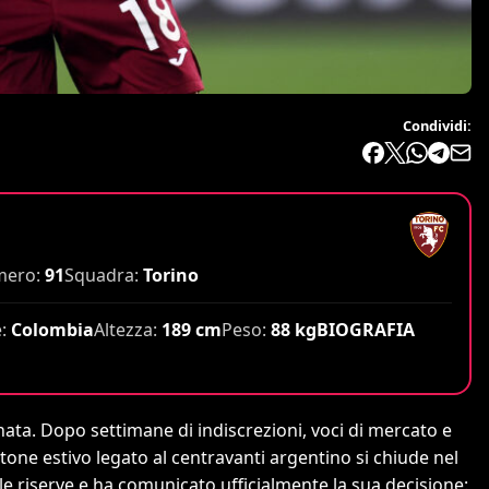
Condividi:
ero:
91
Squadra:
Torino
:
Colombia
Altezza:
189 cm
Peso:
88 kg
BIOGRAFIA
nata. Dopo settimane di indiscrezioni, voci di mercato e
entone estivo legato al centravanti argentino si chiude nel
 le riserve e ha comunicato ufficialmente la sua decisione: