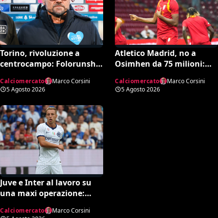
Torino, rivoluzione a
Atletico Madrid, no a
centrocampo: Folorunsho
Osimhen da 75 milioni:
e Sulemana in cima alla
spunta l’offerta del
Calciomercato
Marco Corsini
Calciomercato
Marco Corsini
lista di Petrachi
Tottenham
5 Agosto 2026
5 Agosto 2026
Juve e Inter al lavoro su
una maxi operazione:
Nico Gonzalez in
Calciomercato
Marco Corsini
nerazzurro, Frattesi a