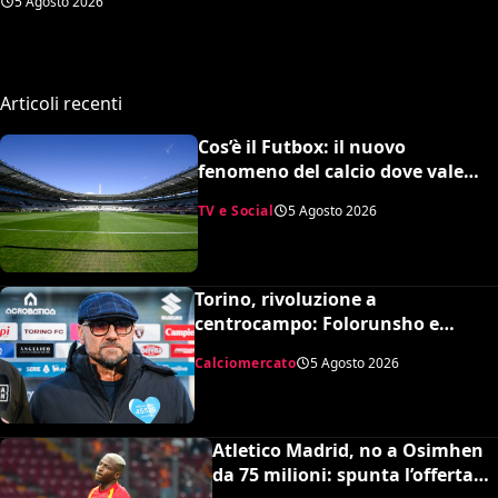
5 Agosto 2026
Torino
Articoli recenti
Cos’è il Futbox: il nuovo
fenomeno del calcio dove vale
quasi tutto e scoppiano le risse
TV e Social
5 Agosto 2026
Torino, rivoluzione a
centrocampo: Folorunsho e
Sulemana in cima alla lista di
Calciomercato
5 Agosto 2026
Petrachi
Atletico Madrid, no a Osimhen
da 75 milioni: spunta l’offerta