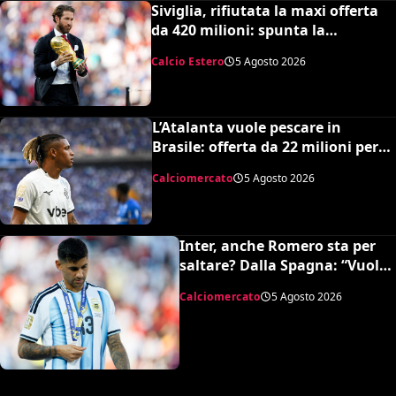
Siviglia, rifiutata la maxi offerta
da 420 milioni: spunta la
spiazzante clausola “anti-Ramos”
Calcio Estero
5 Agosto 2026
L’Atalanta vuole pescare in
Brasile: offerta da 22 milioni per
Danilo, il Botafogo ne vuole 35
Calciomercato
5 Agosto 2026
Inter, anche Romero sta per
saltare? Dalla Spagna: “Vuole
l’Atletico”
Calciomercato
5 Agosto 2026