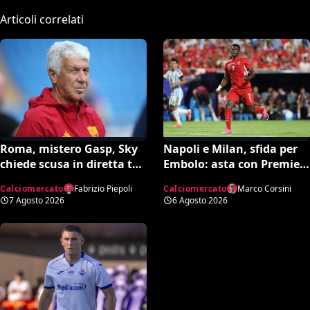
Articoli correlati
Roma, mistero Gasp, Sky
Napoli e Milan, sfida per
chiede scusa in diretta tv:
Embolo: asta con Premier
“Non dipende né da noi né
e MLS, il prezzo
Calciomercato
Fabrizio Piepoli
Calciomercato
Marco Corsini
da lui”. Colpo a sorpresa
7 Agosto 2026
6 Agosto 2026
in arrivo?