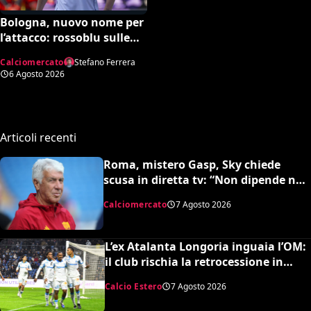
Bologna, nuovo nome per
l’attacco: rossoblu sulle
tracce di Piccoli
Calciomercato
Stefano Ferrera
6 Agosto 2026
Articoli recenti
Roma, mistero Gasp, Sky chiede
scusa in diretta tv: “Non dipende né
da noi né da lui”. Colpo a sorpresa in
Calciomercato
7 Agosto 2026
arrivo?
L’ex Atalanta Longoria inguaia l’OM:
il club rischia la retrocessione in
Ligue 2 e svende tutti i suoi pezzi
Calcio Estero
7 Agosto 2026
pregiati