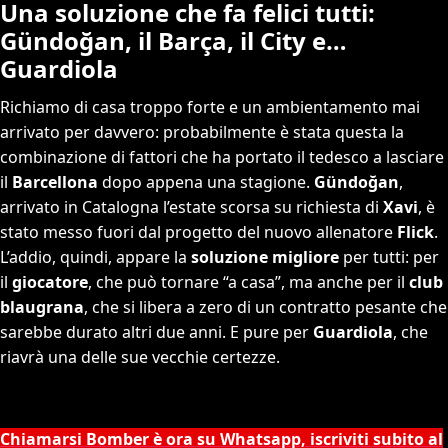
Una soluzione che fa felici tutti:
Gündoğan, il Barça, il City e…
Guardiola
Richiamo di casa troppo forte e un ambientamento mai
arrivato per davvero: probabilmente è stata questa la
combinazione di fattori che ha portato il tedesco a lasciare
il
Barcellona
dopo appena una stagione.
Gündoğan
,
arrivato in Catalogna l’estate scorsa su richiesta di
Xavi
, è
stato messo fuori dal progetto del nuovo allenatore
Flick
.
L’addio, quindi, appare la
soluzione migliore
per tutti: per
il
giocatore
, che può tornare “a casa”, ma anche per il
club
blaugrana
, che si libera a zero di un contratto pesante che
sarebbe durato altri due anni. E pure per
Guardiola
, che
riavrà una delle sue vecchie certezze.
Chiamarsi Bomber è ora su Whatsapp, iscriviti subito al