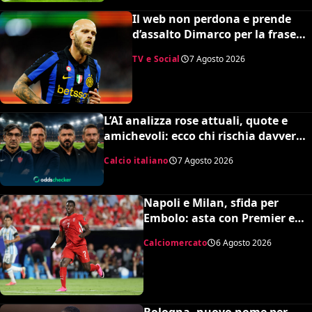
Il web non perdona e prende
d’assalto Dimarco per la frase
su Baresi (VIDEO)
TV e Social
7 Agosto 2026
L’AI analizza rose attuali, quote e
amichevoli: ecco chi rischia davvero
di retrocedere. C’è anche
Calcio italiano
7 Agosto 2026
un’insospettabile
Napoli e Milan, sfida per
Embolo: asta con Premier e
MLS, il prezzo
Calciomercato
6 Agosto 2026
Bologna, nuovo nome per