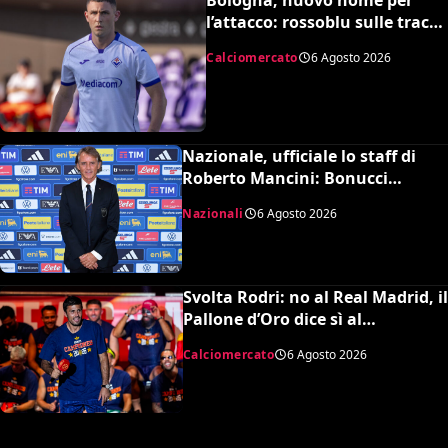
l’attacco: rossoblu sulle tracce
di Piccoli
Calciomercato
6 Agosto 2026
Nazionale, ufficiale lo staff di
Roberto Mancini: Bonucci
collaboratore, Bollini vice
Nazionali
6 Agosto 2026
Svolta Rodri: no al Real Madrid, il
Pallone d’Oro dice sì al
Barcellona per 50 milioni
Calciomercato
6 Agosto 2026